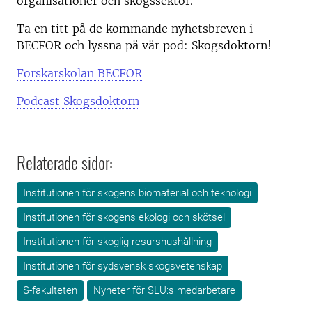
organisationer och skogssektor.
Ta en titt på de kommande nyhetsbreven i
BECFOR och lyssna på vår pod: Skogsdoktorn!
Forskarskolan BECFOR
Podcast Skogsdoktorn
Relaterade sidor:
Institutionen för skogens biomaterial och teknologi
Institutionen för skogens ekologi och skötsel
Institutionen för skoglig resurshushållning
Institutionen för sydsvensk skogsvetenskap
S-fakulteten
Nyheter för SLU:s medarbetare