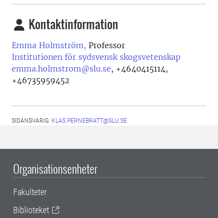
Kontaktinformation
Emma Holmström,
Professor
Institutionen för sydsvensk skogsvetenskap
emma.holmstrom@slu.se
,
+4640415114,
+46735959452
SIDANSVARIG:
KLAS.PERNEBRATT@SLU.SE
Organisationsenheter
Fakulteter
Biblioteket