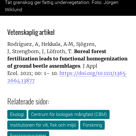
Tät granskog ger fattig undervegetation. Foto: Jörgen
Wiklund
Vetenskaplig artikel
Rodríguez, A, Hekkala, A‐M, Sjögren,
J, Strengbom, J, Löfroth, T.
Boreal forest
fertilization leads to functional homogenization
of ground beetle assemblages
. J Appl
Ecol. 2021; 00: 1– 10.
https://doi.org/10.1111/1365‐
2664.13877
Relaterade sidor:
Ekologi
Centrum för biologisk mångfald (CBM)
Institutionen för vilt, fisk och miljö
Forskning
Forskningsnyheter