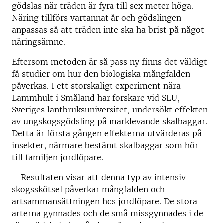
gödslas när träden är fyra till sex meter höga.
Näring tillförs vartannat år och gödslingen
anpassas så att träden inte ska ha brist på något
näringsämne.
Eftersom metoden är så pass ny finns det väldigt
få studier om hur den biologiska mångfalden
påverkas. I ett storskaligt experiment nära
Lammhult i Småland har forskare vid SLU,
Sveriges lantbruksuniversitet, undersökt effekten
av ungskogsgödsling på marklevande skalbaggar.
Detta är första gången effekterna utvärderas på
insekter, närmare bestämt skalbaggar som hör
till familjen jordlöpare.
– Resultaten visar att denna typ av intensiv
skogsskötsel påverkar mångfalden och
artsammansättningen hos jordlöpare. De stora
arterna gynnades och de små missgynnades i de