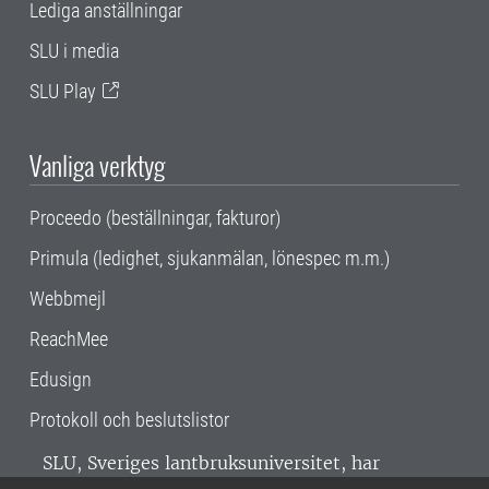
Lediga anställningar
SLU i media
SLU Play
Vanliga verktyg
Proceedo (beställningar, fakturor)
Primula (ledighet, sjukanmälan, lönespec m.m.)
Webbmejl
ReachMee
Edusign
Protokoll och beslutslistor
SLU, Sveriges lantbruksuniversitet, har
verksamhet över hela Sverige. Huvudorter är