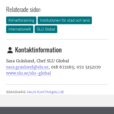
Relaterade sidor:
Klimatforskning
Institutionen för stad och land
Internationellt
SLU Global
Kontaktinformation
Sara Gräslund, Chef SLU Global
sara.graslund@slu.se
, 018 672165; 072 5152170
www.slu.se/slu-global
SIDANSVARIG:
MALIN.PLANTING@SLU.SE