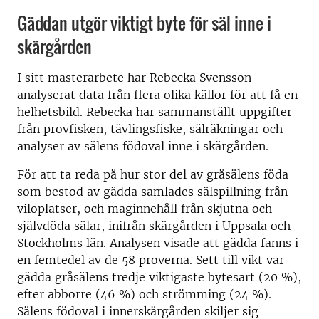
Gäddan utgör viktigt byte för säl inne i
skärgården
I sitt masterarbete har Rebecka Svensson
analyserat data från flera olika källor för att få en
helhetsbild. Rebecka har sammanställt uppgifter
från provfisken, tävlingsfiske, sälräkningar och
analyser av sälens födoval inne i skärgården.
För att ta reda på hur stor del av gråsälens föda
som bestod av gädda samlades sälspillning från
viloplatser, och maginnehåll från skjutna och
självdöda sälar, inifrån skärgården i Uppsala och
Stockholms län. Analysen visade att gädda fanns i
en femtedel av de 58 proverna. Sett till vikt var
gädda gråsälens tredje viktigaste bytesart (20 %),
efter abborre (46 %) och strömming (24 %).
Sälens födoval i innerskärgården skiljer sig