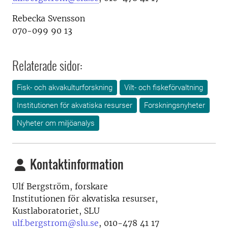
Rebecka Svensson
070-099 90 13
Relaterade sidor:
Fisk- och akvakulturforskning
Vilt- och fiskeförvaltning
Institutionen för akvatiska resurser
Forskningsnyheter
Nyheter om miljöanalys
Kontaktinformation
Ulf Bergström, forskare
Institutionen för akvatiska resurser,
Kustlaboratoriet, SLU
ulf.bergstrom@slu.se
, 010-478 41 17