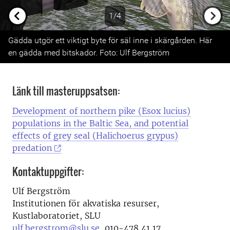
1/4
Previous
Next
Gädda utgör ett viktigt byte för säl inne i skärgården. Här
en gädda med bitskador. Foto: Ulf Bergström
Länk till masteruppsatsen:
Development of northern pike (Esox lucius)
populations in the Baltic Sea, and potential
effects of grey seal (Halichoerus grypus)
predation
Kontaktuppgifter:
Ulf Bergström
Institutionen för akvatiska resurser,
Kustlaboratoriet, SLU
ulf.bergstrom@slu.se
, 010-478 41 17