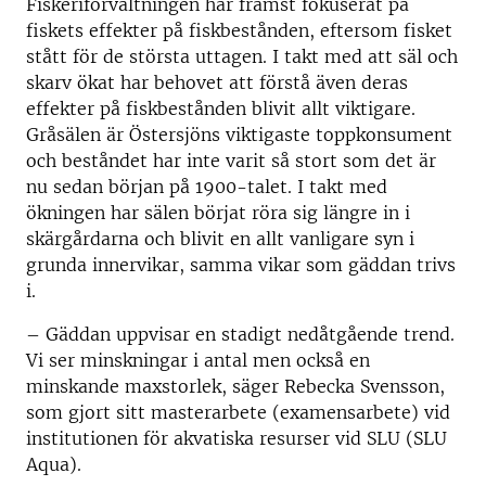
Fiskeriförvaltningen har främst fokuserat på
fiskets effekter på fiskbestånden, eftersom fisket
stått för de största uttagen. I takt med att säl och
skarv ökat har behovet att förstå även deras
effekter på fiskbestånden blivit allt viktigare.
Gråsälen är Östersjöns viktigaste toppkonsument
och beståndet har inte varit så stort som det är
nu sedan början på 1900-talet. I takt med
ökningen har sälen börjat röra sig längre in i
skärgårdarna och blivit en allt vanligare syn i
grunda innervikar, samma vikar som gäddan trivs
i.
– Gäddan uppvisar en stadigt nedåtgående trend.
Vi ser minskningar i antal men också en
minskande maxstorlek, säger Rebecka Svensson,
som gjort sitt masterarbete (examensarbete) vid
institutionen för akvatiska resurser vid SLU (SLU
Aqua).