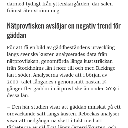
därmed tydligt från ytterskärgården, där sälen
främst äter strömming.
Nätprovfisken avslöjar en negativ trend för
gäddan
För att få en bild av gäddbeståndens utveckling
längs svenska kusten analyserades data från
nätprovfisken, genomförda längs kuststräckan
från Stockholms län i norr till och med Blekinge
län i söder. Analyserna visade att i början av
2000-talet fångades i genomsnitt nästan 15
gånger fler gäddor i nätprovfiske än under 2019 i
dessa län.
– Den här studien visar att gäddan minskat på ett
oroväckande sätt längs kusten. Rebeckas analyser
visar att nedgångarna skett i takt med att
tätheterna av säl ökat längs Östersjökusten, och