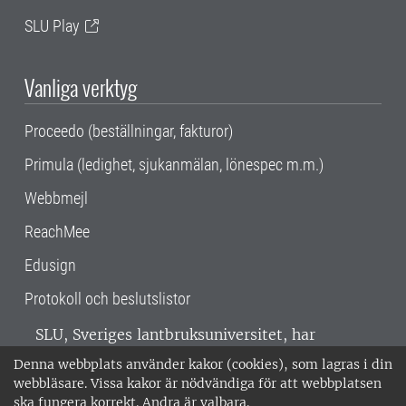
SLU Play
Vanliga verktyg
Proceedo (beställningar, fakturor)
Primula (ledighet, sjukanmälan, lönespec m.m.)
Webbmejl
ReachMee
Edusign
Protokoll och beslutslistor
SLU, Sveriges lantbruksuniversitet, har
verksamhet över hela Sverige. Huvudorter är
Denna webbplats använder kakor (cookies), som lagras i din
Alnarp, Uppsala och Umeå.
SLU är
webbläsare. Vissa kakor är nödvändiga för att webbplatsen
miljöcertifierat enligt ISO 14001. •
Telefon:
ska fungera korrekt. Andra är valbara.