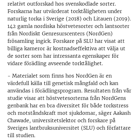
relativt outforskad hos svenskodlade sorter.
Forskarna har utvärderat torktåligheten under
naturlig torka i Sverige (2018) och Litauen (2019).
142 gamla nordiska höstvetesorter och lantsorter
från Nordiskt Genresurscenters (NordGen)
frösamling ingick. Forskare på SLU har visat att
billiga kameror är kostnadseffektiva att välja ut
de sorter som har intressanta egenskaper för
vidare förädling avseende torktålighet.
- Materialet som finns hos NordGen är en
värdefull källa till genetisk mångfald och kan
användas i förädlingsprogram. Resultaten från vår
studie visar att höstvetesorterna från NordGens
genbank har en bra diversitet för både torkstress
och motståndskraft mot sjukdomar, säger Aakash
Chawade, universitetslektor och forskare på
Sveriges lantbruksuniversitet (SLU) och författare
till studien.