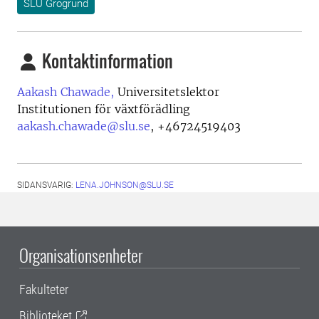
SLU Grogrund
Kontaktinformation
Aakash Chawade,
Universitetslektor
Institutionen för växtförädling
aakash.chawade@slu.se
,
+46724519403
SIDANSVARIG:
LENA.JOHNSON@SLU.SE
Organisationsenheter
Fakulteter
Biblioteket