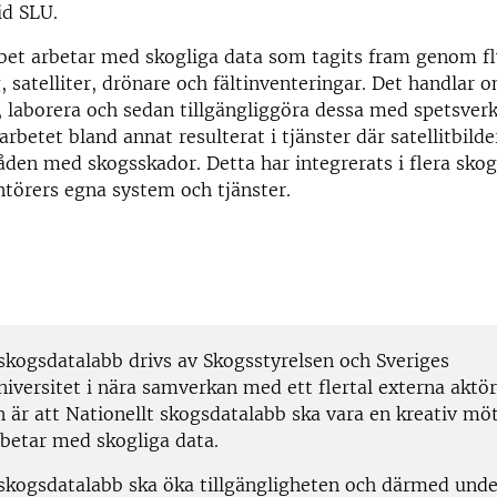
id SLU.
bet arbetar med skogliga data som tagits fram genom f
, satelliter, drönare och fältinventeringar. Det handlar 
, laborera och sedan tillgängliggöra dessa med spetsver
rbetet bland annat resulterat i tjänster där satellitbild
åden med skogsskador. Detta har integrerats i flera sko
ntörers egna system och tjänster.
 skogsdatalabb drivs av Skogsstyrelsen och Sveriges
iversitet i nära samverkan med ett flertal externa aktör
 är att Nationellt skogsdatalabb ska vara en kreativ möt
rbetar med skogliga data.
 skogsdatalabb ska öka tillgängligheten och därmed unde