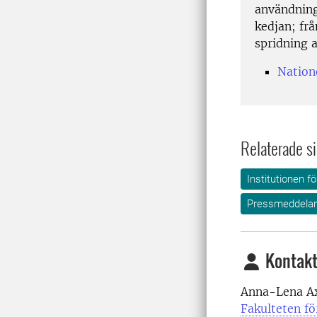
användning
kedjan; frå
spridning a
Nation
Relaterade si
Institutionen f
Pressmeddela
Kontakt
Anna-Lena Ax
Fakulteten f