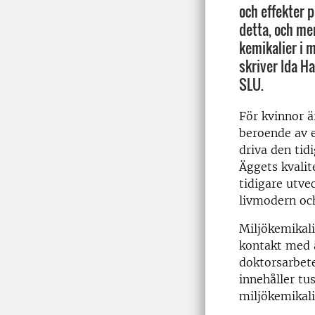
och effekter p
detta, och mer
kemikalier i m
skriver Ida Ha
SLU.
För kvinnor ä
beroende av e
driva den tid
Äggets kvalit
tidigare utve
livmodern och
Miljökemikali
kontakt med ä
doktorsarbete
innehåller t
miljökemikali