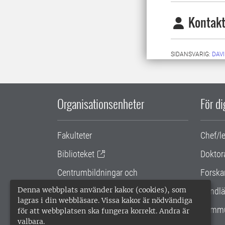
Kontakt
SIDANSVARIG:
DAV
Organisationsenheter
För d
Fakulteter
Chef/l
Biblioteket
Doktor
Centrumbildningar och
Forska
samarbetsprojekt
Denna webbplats använder kakor (cookies), som
Handlä
lagras i din webbläsare. Vissa kakor är nödvändiga
Gemensamma verksamhetsstödet
Kommu
för att webbplatsen ska fungera korrekt. Andra är
valbara.
SLU Holding