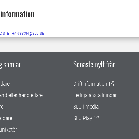
information
ID.STEPHANSSON@SLU.SE
ig som är
Senaste nytt från
edare
Driftinformation
and eller handledare
Lediga anställningar
re
SLU i media
ggare
SLU Play
nikatör