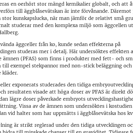
ras en oerhört stor mängd kemikalier globalt, och att åt
erförs till äggblåsevätskan är inte förvånande. Däremot
n stor kunskapslucka, när man jämför de relativt små gr
malt studerar med den komplexa miljö som äggcellen uts
Hallberg.
ända äggceller från ko, kunde sedan effekterna på
ingen studeras mer i detalj. Här undersöktes effekten 
e ämnen (PFAS) som finns i produkter med fett- och sm
m till exempel stekpannor med non-stick beläggning och
 kläder.
celler exponerats studerades den tidiga embryoutvecklin
och resultaten visade att höga doser av PFAS är direkt dö
an lägre doser påverkade embryots utvecklingshastigh
ttning. Vissa av de ämnen som undersöktes i kostudien
an vid halter som har uppmätts i äggblåsevätska hos kv
elning är strikt reglerad under den tidiga utvecklingen 
 bidra till minskade chanser till en graviditet. Tidigare 