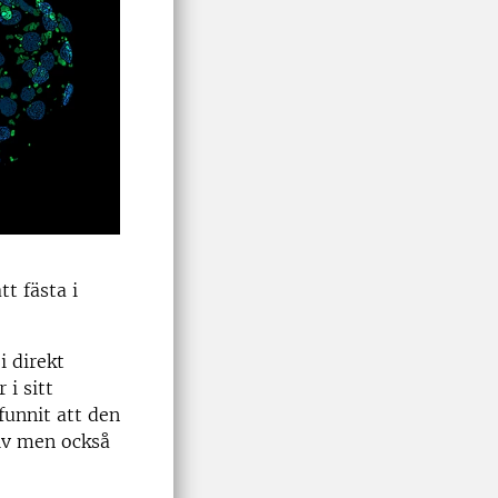
t fästa i
i direkt
i sitt
funnit att den
lv men också