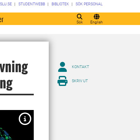
SLU.SE
STUDENTWEBB
BIBLIOTEK
SÖK PERSONAL
er
Sök
English
ivning
KONTAKT
ing
SKRIV UT