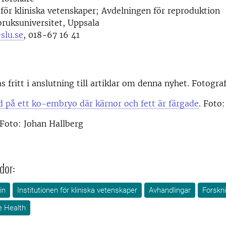
 för kliniska vetenskaper; Avdelningen för reproduktion
bruksuniversitet, Uppsala
slu.se
, 018-67 16 41
s fritt i anslutning till artiklar om denna nyhet. Fotogra
 på ett ko-embryo där kärnor och fett är färgade
. Foto
 Foto: Johan Hallberg
dor:
in
Institutionen för kliniska vetenskaper
Avhandlingar
Forskn
e Health