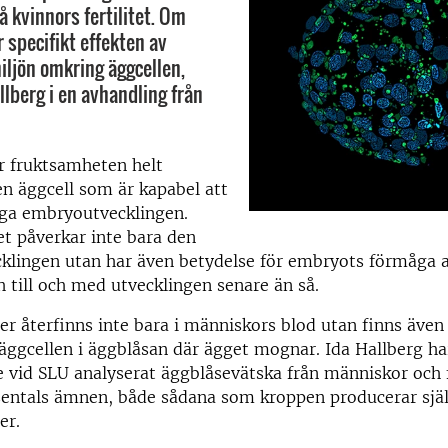
å kvinnors fertilitet. Om
 specifikt effekten av
iljön omkring äggcellen,
llberg i en avhandling från
r fruktsamheten helt
n äggcell som är kapabel att
iga embryoutvecklingen.
et påverkar inte bara den
cklingen utan har även betydelse för embryots förmåga at
 till och med utvecklingen senare än så.
er återfinns inte bara i människors blod utan finns även 
ggcellen i äggblåsan där ägget mognar. Ida Hallberg har 
 vid SLU analyserat äggblåsevätska från människor och 
usentals ämnen, både sådana som kroppen producerar sjä
er.