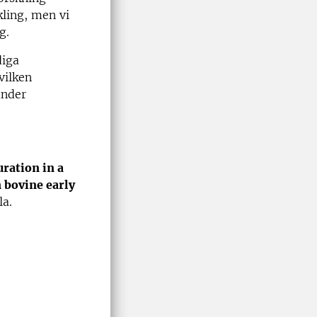
kling, men vi
g.
diga
vilken
under
ration in a
 bovine early
la.