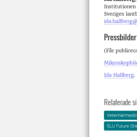
Institutionen
Sveriges lant
ida.hallberg@
Pressbilder
(Får publicera
Mikroskopbild
Ida Hallberg
.
Relaterade si
Veterinärmedic
SLU Future On