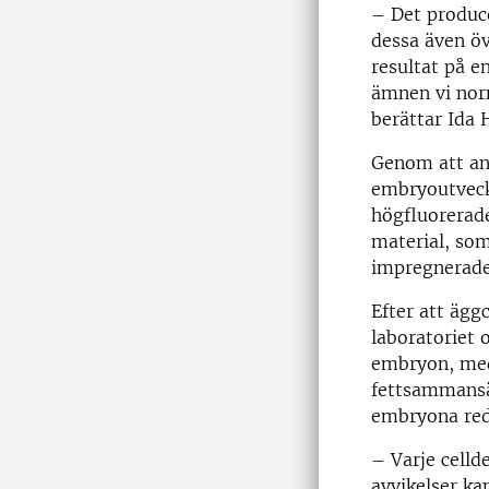
– Det produce
dessa även öv
resultat på e
ämnen vi nor
berättar Ida 
Genom att anv
embryoutveckl
högfluorerad
material, so
impregnerade
Efter att ägg
laboratoriet 
embryon, med
fettsammansä
embryona red
– Varje celld
avvikelser kan