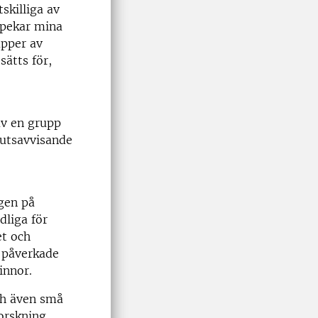
skilliga av
 pekar mina
upper av
ätts för,
av en grupp
utsavvisande
gen på
dliga för
et och
 påverkade
innor.
och även små
forskning