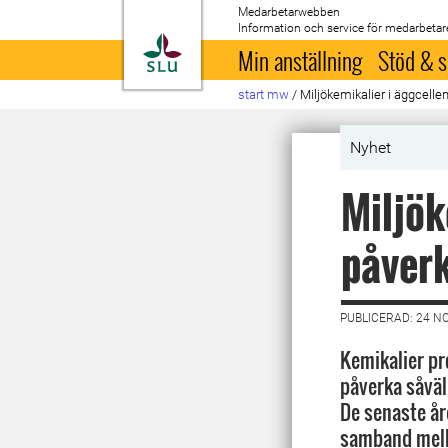
Medarbetarwebben
Information och service för medarbetar
Till startsida
Min anställning
Stöd & s
start mw
/
Miljökemikalier i äggcelle
Nyhet
Miljök
påverk
PUBLICERAD: 24 N
Kemikalier p
påverka såväl
De senaste åre
samband mella