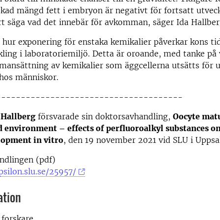
ökad mängd fett i embryon är negativt för fortsatt utvec
rt säga vad det innebär för avkomman, säger Ida Hallber
t hur exponering för enstaka kemikalier påverkar kons ti
ing i laboratoriemiljö. Detta är oroande, med tanke på 
ansättning av kemikalier som äggcellerna utsätts för 
 hos människor.
--------------------------------------
 Hallberg
försvarade sin doktorsavhandling,
Oocyte matu
 environment – effects of perfluoroalkyl substances on
opment in vitro
, den 19 november 2021 vid SLU i Uppsa
andlingen (pdf)
psilon.slu.se/25957/
ation
, forskare