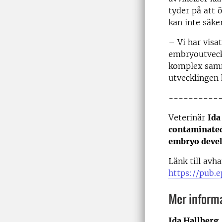
tyder på att 
kan inte säke
– Vi har visa
embryoutveckl
komplex samm
utvecklingen
----------
Veterinär
Ida
contaminated
embryo devel
Länk till avh
https://pub.e
Mer inform
Ida Hallberg