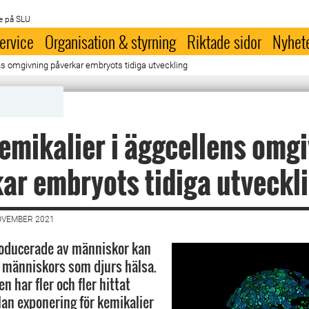
e på SLU
ervice
Organisation & styrning
Riktade sidor
Nyhet
ns omgivning påverkar embryots tidiga utveckling
emikalier i äggcellens omg
ar embryots tidiga utveckl
OVEMBER 2021
roducerade av människor kan
 människors som djurs hälsa.
n har fler och fler hittat
n exponering för kemikalier