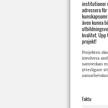
institutione
adressera för
kunskapsområ
även kunna bid
utbildningsv
kvalitet. Upp 
projekt!
Projekten ska
involvera an
samverkan med
ytterligare s
samarbetskons
Fakta: