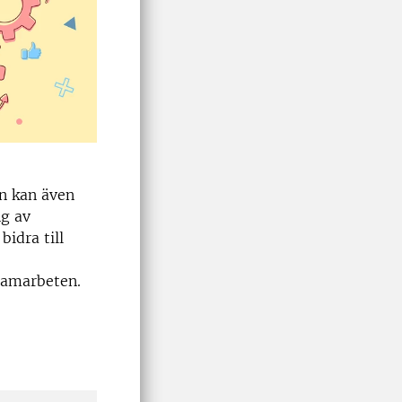
en kan även
ng av
bidra till
samarbeten.