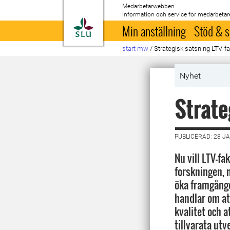
Medarbetarwebben
Information och service för medarbetar
Till startsida
Min anställning
Stöd & s
start mw
/
Strategisk satsning LTV-fa
Nyhet
Strate
PUBLICERAD: 28 J
Nu vill LTV-fa
forskningen,
öka framgånge
handlar om at
kvalitet och 
tillvarata ut