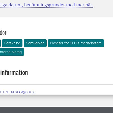
tiga datum, bedömningsgrunder med mer här.
dor:
Forskning
Samverkan
Nyheter för SLU:s medarbetare
interna bidrag
information
TTE.NELDESTAM@SLU.SE