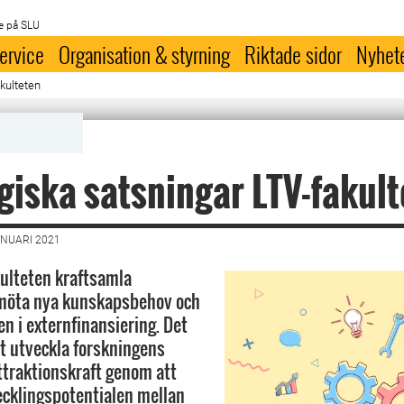
e på SLU
ervice
Organisation & styrning
Riktade sidor
Nyhet
kulteten
giska satsningar LTV-fakul
ANUARI 2021
kulteten kraftsamla
 möta nya kunskapsbehov och
n i externfinansiering. Det
t utveckla forskningens
attraktionskraft genom att
vecklingspotentialen mellan