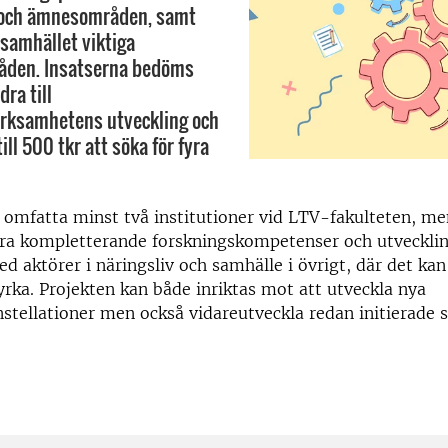
r och ämnesområden, samt
 samhället viktiga
den. Insatserna bedöms
ra till
erksamhetens utveckling och
till 500 tkr att söka för fyra
 omfatta minst två institutioner vid LTV-fakulteten, m
dra kompletterande forskningskompetenser och utveckli
 aktörer i näringsliv och samhälle i övrigt, där det kan 
tyrka. Projekten kan både inriktas mot att utveckla nya
tellationer men också vidareutveckla redan initierade 