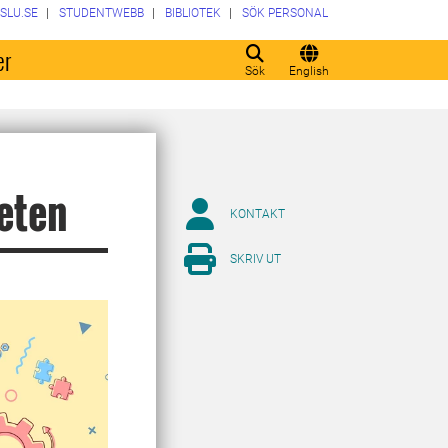
SLU.SE
STUDENTWEBB
BIBLIOTEK
SÖK PERSONAL
er
Sök
English
teten
KONTAKT
SKRIV UT