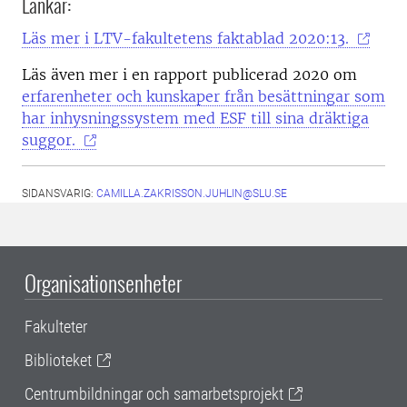
Länkar:
Läs mer i LTV-fakultetens faktablad 2020:13.
Läs även mer i en rapport publicerad 2020 om
erfarenheter och kunskaper från besättningar som
har inhysningssystem med ESF till sina dräktiga
suggor.
SIDANSVARIG:
CAMILLA.ZAKRISSON.JUHLIN@SLU.SE
Organisationsenheter
Fakulteter
Biblioteket
Centrumbildningar och samarbetsprojekt