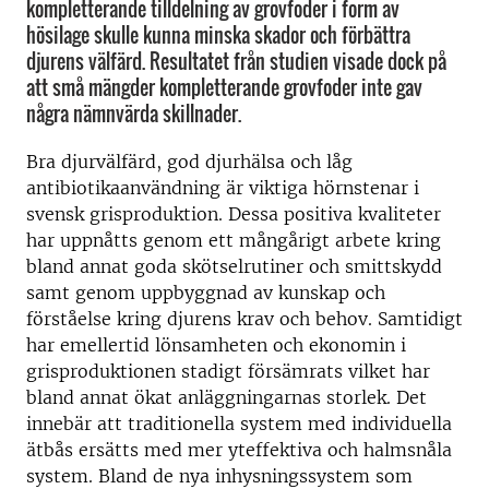
kompletterande tilldelning av grovfoder i form av
hösilage skulle kunna minska skador och förbättra
djurens välfärd. Resultatet från studien visade dock på
att små mängder kompletterande grovfoder inte gav
några nämnvärda skillnader.
Bra djurvälfärd, god djurhälsa och låg
antibiotikaanvändning är viktiga hörnstenar i
svensk grisproduktion. Dessa positiva kvaliteter
har uppnåtts genom ett mångårigt arbete kring
bland annat goda skötselrutiner och smittskydd
samt genom uppbyggnad av kunskap och
förståelse kring djurens krav och behov. Samtidigt
har emellertid lönsamheten och ekonomin i
grisproduktionen stadigt försämrats vilket har
bland annat ökat anläggningarnas storlek. Det
innebär att traditionella system med individuella
ätbås ersätts med mer yteffektiva och halmsnåla
system. Bland de nya inhysningssystem som