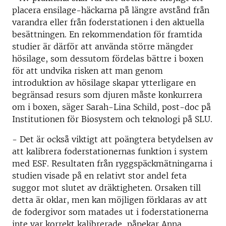
placera ensilage-häckarna på längre avstånd från
varandra eller från foderstationen i den aktuella
besättningen. En rekommendation för framtida
studier är därför att använda större mängder
hösilage, som dessutom fördelas bättre i boxen
för att undvika risken att man genom
introduktion av hösilage skapar ytterligare en
begränsad resurs som djuren måste konkurrera
om i boxen, säger Sarah-Lina Schild, post-doc på
Institutionen för Biosystem och teknologi på SLU.
- Det är också viktigt att poängtera betydelsen av
att kalibrera foderstationernas funktion i system
med ESF. Resultaten från ryggspäckmätningarna i
studien visade på en relativt stor andel feta
suggor mot slutet av dräktigheten. Orsaken till
detta är oklar, men kan möjligen förklaras av att
de fodergivor som matades ut i foderstationerna
inte var korrekt kalibrerade, påpekar Anna