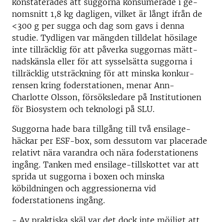
konstaterades att suggorna konsumerade i ge­
nomsnitt 1,8 kg dagligen, vilket är långt ifrån de
<300 g per sugga och dag som gavs i denna
studie. Tydligen var mängden tilldelat hösilage
inte tillräcklig för att påverka suggornas mätt­
nadskänsla eller för att sysselsätta suggorna i
tillräcklig utsträckning för att minska konkur­
rensen kring foderstationen, menar Ann-
Charlotte Olsson, försöksledare på Institutionen
för Biosystem och teknologi på SLU.
Suggorna hade bara tillgång till två ensilage-
häckar per ESF-box, som dessutom var placerade
relativt nära varandra och nära foderstationens
ingång. Tanken med ensilage-tillskottet var att
sprida ut suggorna i boxen och minska
köbildningen och aggressionerna vid
foderstationens ingång.
- Av praktiska skäl var det dock inte möjligt att