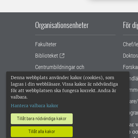
Organisationsenheter
För d
Fakulteter
Chef/l
Biblioteket
Doktor
Centrumbildningar och
Forska
samarbetsprojekt
Denna webbplats använder kakor (cookies), som
Handlä
lagras i din webbläsare. Vissa kakor är nödvändiga
Gemensamma verksamhetsstödet
Kommu
för att webbplatsen ska fungera korrekt. Andra är
valbara.
SLU Holding
Lärare/
Hantera valbara kakor
Progra
Tillåt bara nödvändiga kakor
SLU, Sveriges lantbruksuniversitet, har
enligt ISO 14001. •
Telefon: 018-67 10 0
Tillåt alla kakor