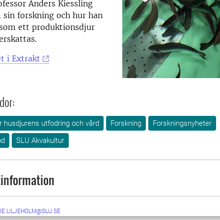
fessor Anders Kiessling
 sin forskning och hur han
 som ett produktionsdjur
erskattas.
t i Extrakt
dor:
ör husdjurens utfodring och vård
Forskning
Forskningsnyheter
od
SLU Akvakultur
information
IE.LILJEHOLM@SLU.SE