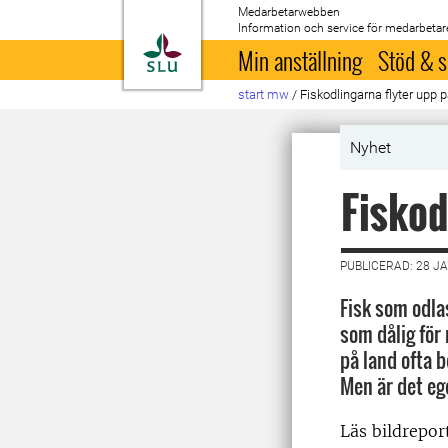
Medarbetarwebben
Information och service för medarbetar
Till startsida
Min anställning
Stöd & s
start mw
/
Fiskodlingarna flyter upp 
Nyhet
Fiskod
PUBLICERAD: 28 J
Fisk som odla
som dålig för
på land ofta 
Men är det eg
Läs bildrepor