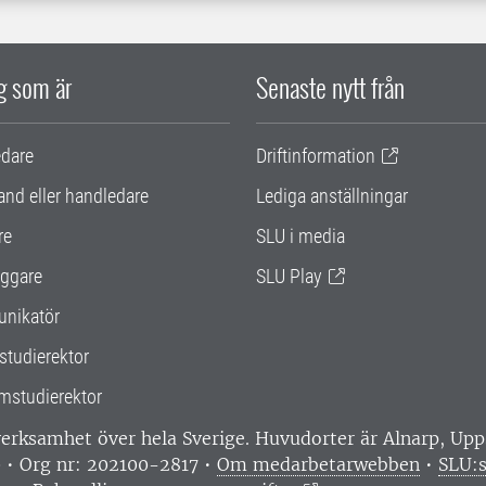
ig som är
Senaste nytt från
edare
Driftinformation
and eller handledare
Lediga anställningar
re
SLU i media
ggare
SLU Play
nikatör
studierektor
mstudierektor
 verksamhet över hela Sverige. Huvudorter är Alnarp, U
0 • Org nr: 202100-2817 •
Om medarbetarwebben
•
SLU:s