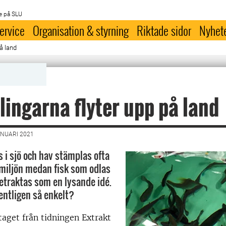
e på SLU
ervice
Organisation & styrning
Riktade sidor
Nyhet
på land
lingarna flyter upp på land
ANUARI 2021
s i sjö och hav stämplas ofta
 miljön medan fisk som odlas
betraktas som en lysande idé.
entligen så enkelt?
taget från tidningen Extrakt