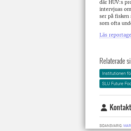
där HUV:s pro
intervjuas om
ser på fisken
som ofta und
Läs reportage
Relaterade si
Institutionen f
SLU Future Fo
Kontakt
SIDANSVARIG:
MAR