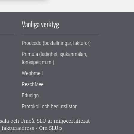
Vanliga verktyg
Proceedo (beställningar, fakturor)
Primula (ledighet, sjukanmälan,
lönespec m.m.)
Webbmejl
ReachMee
Edusign
Protokoll och beslutslistor
ppsala och Umeå.
SLU är miljöcertifierat
 fakturaadress
•
Om SLU:s