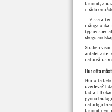
brunnit, andr
i båda områd
– Vissa arter
många olika m
typ av specia
skogslandskap
Studien visar
antalet arter
naturvårdsbrä
Hur ofta måst
Hur ofta behö
överleva? I d
bidra till ök
gynna biolog
naturliga brä
brunnit i en 