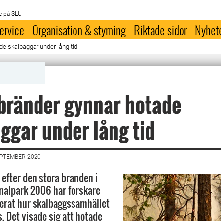
e på SLU
ervice
Organisation & styrning
Riktade sidor
Nyhet
e skalbaggar under lång tid
bränder gynnar hotade
ggar under lång tid
EPTEMBER 2020
 efter den stora branden i
nalpark 2006 har forskare
erat hur skalbaggssamhället
. Det visade sig att hotade