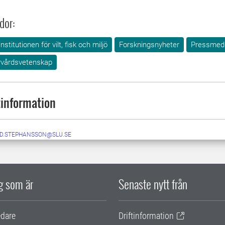
dor:
Institutionen för vilt, fisk och miljö
Forskningsnyheter
Pressmed
urvårdsvetenskap
information
ID.STEPHANSSON@SLU.SE
ig som är
Senaste nytt från
edare
Driftinformation