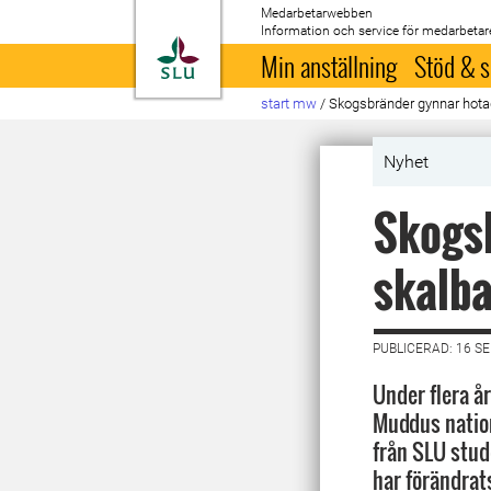
Medarbetarwebben
Information och service för medarbetar
Till startsida
Min anställning
Stöd & s
start mw
/
Skogsbränder gynnar hotad
Nyhet
Skogs
skalba
PUBLICERAD: 16 S
Under flera år
Muddus natio
från SLU stud
har förändrats