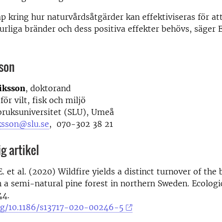
 kring hur naturvårdsåtgärder kan effektiviseras för a
turliga bränder och dess positiva effekter behövs, säger 
son
iksson
, doktorand
för vilt, fisk och miljö
bruksuniversitet (SLU), Umeå
ksson@slu.se
, 070-302 38 21
g artikel
. et al. (2020) Wildfire yields a distinct turnover of the 
a semi-natural pine forest in northern Sweden. Ecologi
44.
org/10.1186/s13717-020-00246-5