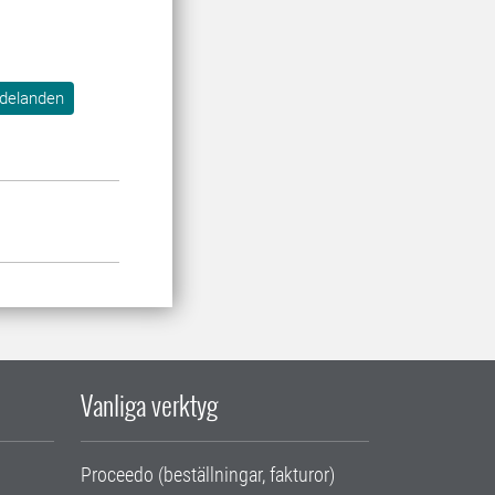
delanden
Vanliga verktyg
Proceedo (beställningar, fakturor)