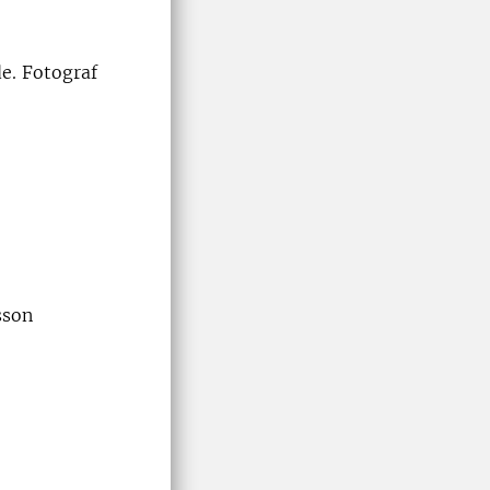
de. Fotograf
sson