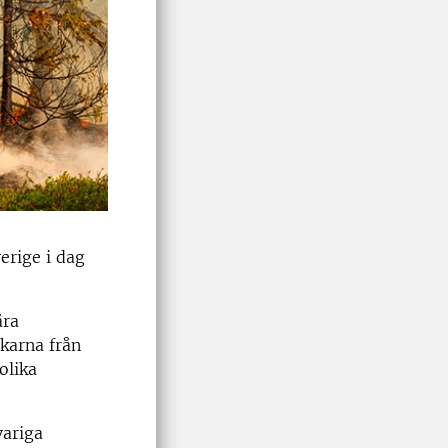
erige i dag
åra
karna från
olika
variga