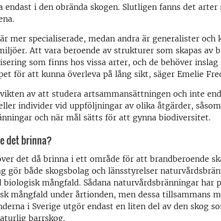
a endast i den obrända skogen. Slutligen fanns det arter
ena.
 är mer specialiserade, medan andra är generalister och k
iljöer. Att vara beroende av strukturer som skapas av b
lisering som finns hos vissa arter, och de behöver inslag
et för att kunna överleva på lång sikt, säger Emelie Fre
 vikten av att studera artsammansättningen och inte en
 eller individer vid uppföljningar av olika åtgärder, såsom
nningar och när mål sätts för att gynna biodiversitet.
e det brinna?
ver det då brinna i ett område för att brandberoende sk
ag gör både skogsbolag och länsstyrelser naturvårdsbrän
ad biologisk mångfald. Sådana naturvårdsbränningar har p
isk mångfald under årtionden, men dessa tillsammans 
nderna i Sverige utgör endast en liten del av den skog s
naturlig barrskog.