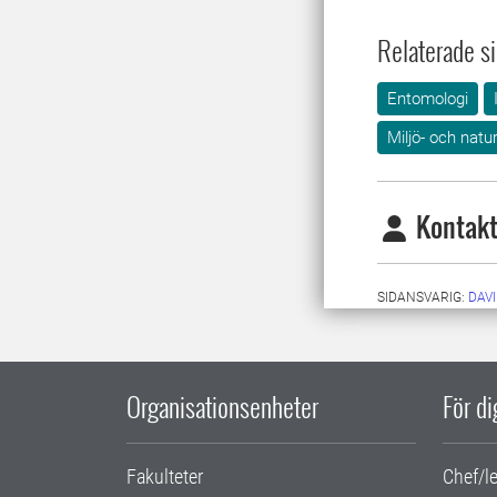
Relaterade si
Entomologi
Miljö- och nat
Kontakt
SIDANSVARIG:
DAV
Organisationsenheter
För d
Fakulteter
Chef/l