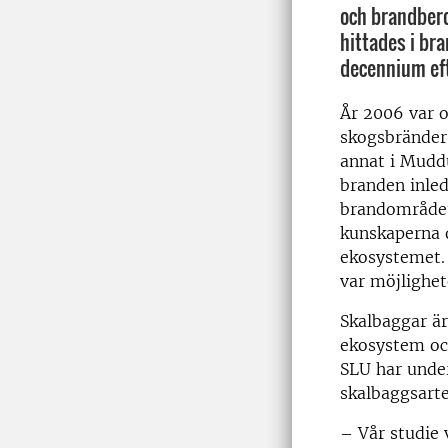
och brandbero
hittades i br
decennium ef
År 2006 var o
skogsbränder 
annat i Muddu
branden inled
brandområdet
kunskaperna 
ekosystemet. 
var möjlighet
Skalbaggar är
ekosystem och
SLU har under
skalbaggsarte
– Vår studie 