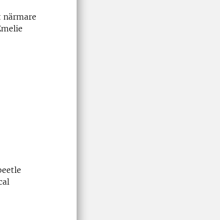
tt närmare
Emelie
beetle
cal