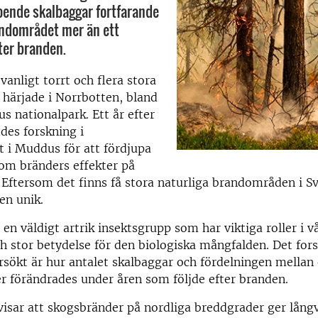
ende skalbaggar fortfarande
andområdet mer än ett
ter branden.
vanligt torrt och flera stora
härjade i Norrbotten, bland
s nationalpark. Ett år efter
des forskning i
 i Muddus för att fördjupa
om bränders effekter på
Eftersom det finns få stora naturliga brandområden i Sv
en unik.
 en väldigt artrik insektsgrupp som har viktiga roller i v
 stor betydelse för den biologiska mångfalden. Det fors
sökt är hur antalet skalbaggar och fördelningen mellan 
r förändrades under åren som följde efter branden.
visar att skogsbränder på nordliga breddgrader ger lång