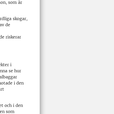
son, som är
rdliga skogar,
av de
de riskerar
kter i
unna se hur
kalbaggar
hotade i den
rt
et och i den
ogen som