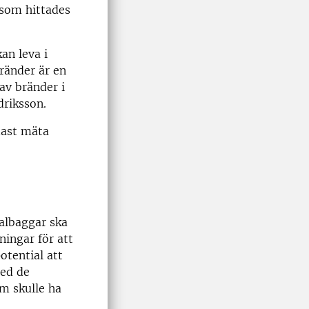
 som hittades
an leva i
ränder är en
 av bränder i
driksson.
dast mäta
albaggar ska
ningar för att
otential att
med de
om skulle ha