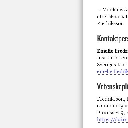
– Mer kunskap
efterlikna na
Fredriksson.
Kontaktper
Emelie Fredr
Institutionen 
Sveriges lant
emelie.fredri
Vetenskapli
Fredriksson, E
community in 
Processes 9, 
https://doi.