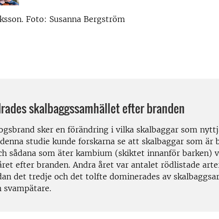
iksson. Foto: Susanna Bergström
drades skalbaggssamhället efter branden
ogsbrand sker en förändring i vilka skalbaggar som nyttj
 denna studie kunde forskarna se att skalbaggar som är
ch sådana som äter kambium (skiktet innanför barken) v
året efter branden. Andra året var antalet rödlistade art
dan det tredje och det tolfte dominerades av skalbaggsa
h svampätare.