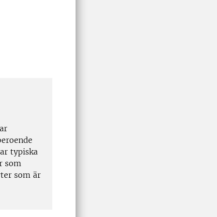
ar
 beroende
ar typiska
er som
rter som är