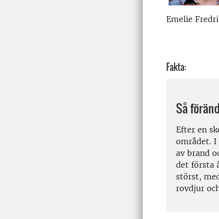
Emelie Fredr
Fakta:
Så förän
Efter en sk
området. I
av brand o
det första 
störst, me
rovdjur oc