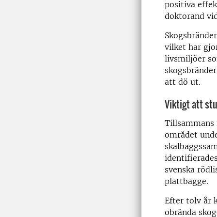
positiva effe
doktorand vi
Skogsbränder 
vilket har gj
livsmiljöer 
skogsbränder 
att dö ut.
Viktigt att s
Tillsammans 
området under
skalbaggssamh
identifierade
svenska rödli
plattbagge.
Efter tolv år
obrända skoge