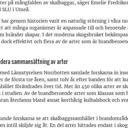
kter på mångfalden av skalbaggar, säger Emelie Fredriks
d SLU i Umeå.
har genom historien varit en naturlig störning i våra no
ort att många organismer är anpassade till och beroende 
som bränder skapar. I det moderna skogsbruket bekämpas
dock effektivt och flera av de arter som är brandberoen
tudera sammansättning av arter
med Länsstyrelsen Norrbotten samlade forskarna in inse
 de första tre åren, samt tolv år efter banden för att k
ället förändrades över tid. Mer än 450 olika arter av s
s i studien. Av de brandberoende arter som klassas som 
stan återfanns bland annat korthårig kulhalsbock och sva
 kunde forskarna se att skalbaggssamhället i brandområd
n intill skiljde sig åt. En del arter hittades endast i sk