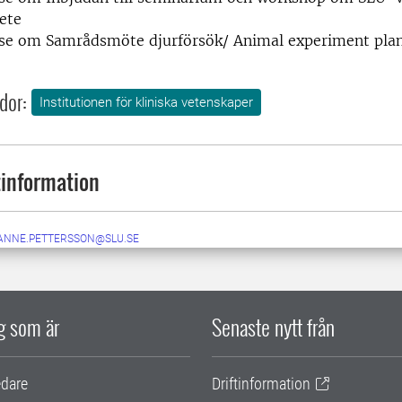
ete
se om Samrådsmöte djurförsök/ Animal experiment pla
dor:
Institutionen för kliniska vetenskaper
information
ANNE.PETTERSSON@SLU.SE
ig som är
Senaste nytt från
edare
Driftinformation