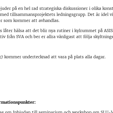
juder på en hel rad strategiska diskussioner i olika konst
med tillsammansprojektets ledningsgrupp. Det är idel v
or som kommer att avhandlas.
 låter hälsa att det blir nya rutiner i kylrummet på ASIS t
iv från SVA och ber er allra vänligast att följa skyltning
7 kommer undertecknad att vara på plats alla dagar.
rmationspunkter:
se om Inbjudan till seminarium och workshop om SLU-