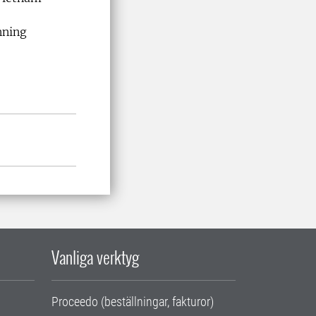
nning
Vanliga verktyg
Proceedo (beställningar, fakturor)