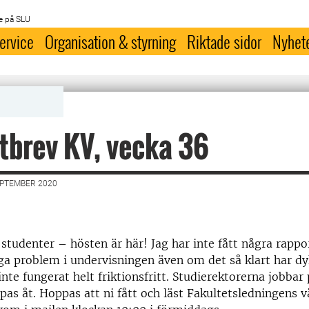
e på SLU
ervice
Organisation & styrning
Riktade sidor
Nyhet
tbrev KV, vecka 36
EPTEMBER 2020
studenter – hösten är här! Jag har inte fått några rapp
iga problem i undervisningen även om det så klart har dy
inte fungerat helt friktionsfritt. Studierektorerna jobba
älpas åt. Hoppas att ni fått och läst Fakultetsledningen