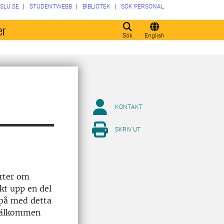
SLU.SE
STUDENTWEBB
BIBLIOTEK
SÖK PERSONAL
er
Sök
English
KONTAKT
SKRIV UT
orter om
kt upp en del
r på med detta
s välkommen