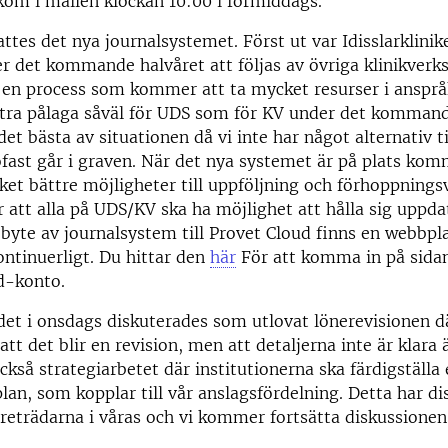
kom i mailen klockan 10:00 i förmiddags.
sattes det nya journalsystemet. Först ut var Idisslarklini
 det kommande halvåret att följas av övriga klinikverk
 en process som kommer att ta mycket resurser i anspråk
tra pålaga såväl för UDS som för KV under det kommande
et bästa av situationen då vi inte har något alternativ ti
fast går i graven. När det nya systemet är på plats kom
et bättre möjligheter till uppföljning och förhoppnings
r att alla på UDS/KV ska ha möjlighet att hålla sig uppd
 byte av journalsystem till Provet Cloud finns en webbp
ntinuerligt. Du hittar den
här
För att komma in på sidan
d-konto.
det i onsdags diskuterades som utlovat lönerevisionen där
t att det blir en revision, men att detaljerna inte är klara 
ckså strategiarbetet där institutionerna ska färdigställa 
an, som kopplar till vår anslagsfördelning. Detta har di
eträdarna i våras och vi kommer fortsätta diskussionen