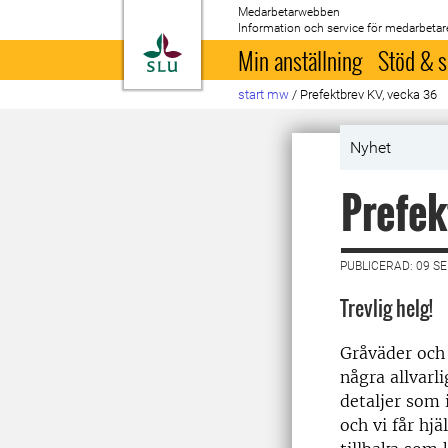
Medarbetarwebben
Information och service för medarbetar
Till startsida
Min anställning
Stöd & s
start mw
/
Prefektbrev KV, vecka 36
Nyhet
Prefek
PUBLICERAD: 09 S
Trevlig helg!
Gråväder och 
några allvarl
detaljer som 
och vi får hj