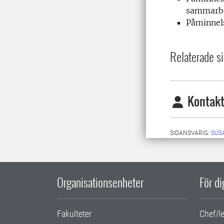
sammarb
Påminnel
Relaterade si
Kontakt
SIDANSVARIG:
SUS
Organisationsenheter
För d
Fakulteter
Chef/l