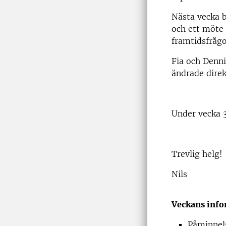
Nästa vecka b
och ett möte 
framtidsfråg
Fia och Dennis
ändrade direkt
Under vecka 3
Trevlig helg!
Nils
Veckans info
Påminnel