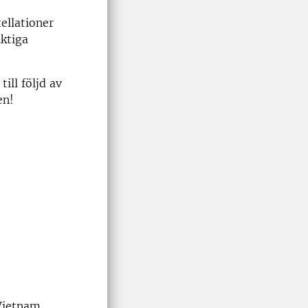
ellationer
iktiga
ill följd av
en!
Vietnam