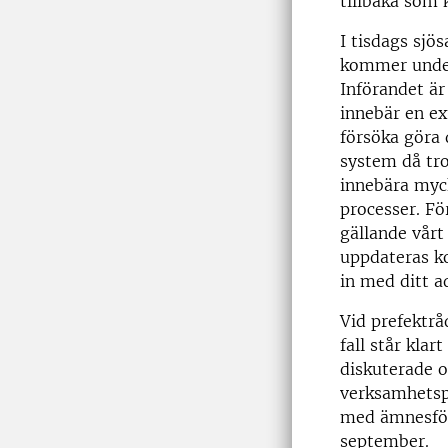
tillbaka som 
I tisdags sjö
kommer under
Införandet är
innebär en ex
försöka göra d
system då tro
innebära myck
processer. Fö
gällande vårt
uppdateras ko
in med ditt a
Vid prefektrå
fall står klar
diskuterade o
verksamhetspl
med ämnesför
september.