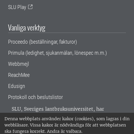
SLU Play
Vanliga verktyg
Proceedo (beställningar, fakturor)
Primula (ledighet, sjukanmälan, lönespec m.m.)
Webbmejl
ReachMee
Edusign
Protokoll och beslutslistor
SLU, Sveriges lantbruksuniversitet, har
verksamhet över hela Sverige. Huvudorter är
Denna webbplats använder kakor (cookies), som lagras i din
Alnarp, Uppsala och Umeå.
SLU är
webbläsare. Vissa kakor är nödvändiga för att webbplatsen
miljöcertifierat enligt ISO 14001. •
Telefon:
ska fungera korrekt. Andra är valbara.