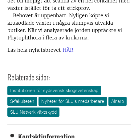
det bli möjligt att scanna av en hel container med
växter istället för ta ett stickprov.
– Behovet är uppenbart. Nyligen köpte vi
krukodlade växter i några slumpvis utvalda
butiker. När vi analyserade jorden upptäckte vi
Phytophthora i flera av krukorna.
Läs hela nyhetsbrevet
HÄR
Relaterade sidor:
Institutionen för sydsvensk skogsvetenskap
S-fakulteten
Nyheter för SLU:s medarbetare
Alnarp
SLU Nätverk växtskydd
Kontaktinformation