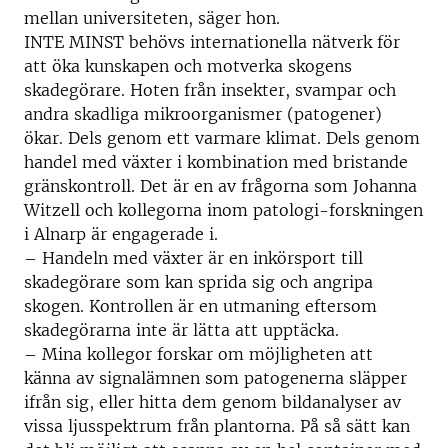
mellan universiteten, säger hon.
INTE MINST behövs internationella nätverk för
att öka kunskapen och motverka skogens
skadegörare. Hoten från insekter, svampar och
andra skadliga mikroorganismer (patogener)
ökar. Dels genom ett varmare klimat. Dels genom
handel med växter i kombination med bristande
gränskontroll. Det är en av frågorna som Johanna
Witzell och kollegorna inom patologi-forskningen
i Alnarp är engagerade i.
– Handeln med växter är en inkörsport till
skadegörare som kan sprida sig och angripa
skogen. Kontrollen är en utmaning eftersom
skadegörarna inte är lätta att upptäcka.
– Mina kollegor forskar om möjligheten att
känna av signalämnen som patogenerna släpper
ifrån sig, eller hitta dem genom bildanalyser av
vissa ljusspektrum från plantorna. På så sätt kan