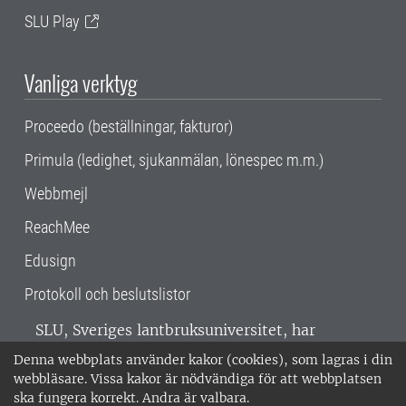
SLU Play
Vanliga verktyg
Proceedo (beställningar, fakturor)
Primula (ledighet, sjukanmälan, lönespec m.m.)
Webbmejl
ReachMee
Edusign
Protokoll och beslutslistor
SLU, Sveriges lantbruksuniversitet, har
verksamhet över hela Sverige. Huvudorter är
Denna webbplats använder kakor (cookies), som lagras i din
Alnarp, Uppsala och Umeå.
SLU är
webbläsare. Vissa kakor är nödvändiga för att webbplatsen
miljöcertifierat enligt ISO 14001. •
Telefon:
ska fungera korrekt. Andra är valbara.