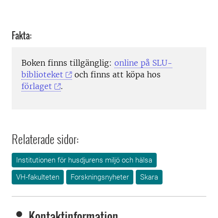
Fakta:
Boken finns tillgänglig:
online på SLU-
biblioteket
och finns att köpa hos
förlaget
.
Relaterade sidor:
Institutionen för husdjurens miljö och hälsa
VH-fakulteten
Forskningsnyheter
Skara
Kontaktinformation