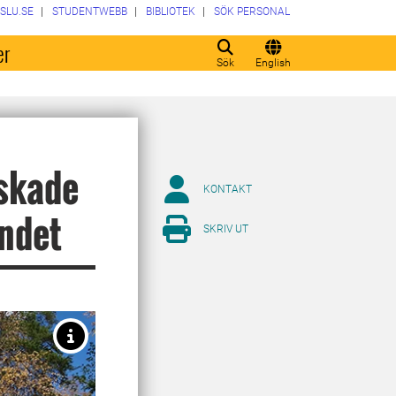
SLU.SE
STUDENTWEBB
BIBLIOTEK
SÖK PERSONAL
er
Sök
English
skade
KONTAKT
andet
SKRIV UT