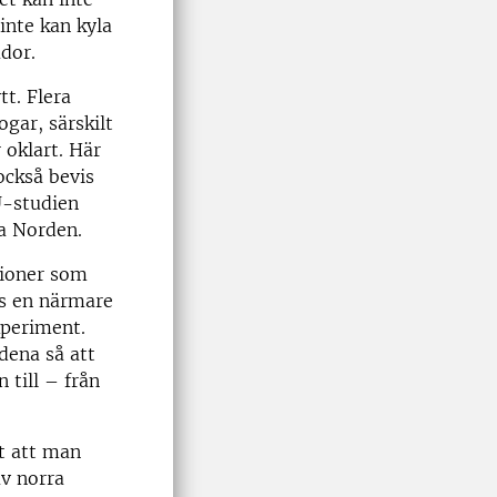
inte kan kyla
dor.
tt. Flera
ogar, särskilt
 oklart. Här
också bevis
U-studien
la Norden.
gioner som
vs en närmare
xperiment.
dena så att
 till – från
gt att man
av norra