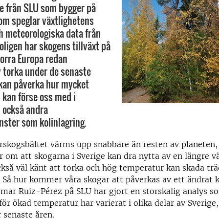
ie från SLU som bygger på
som speglar växtlighetens
h meteorologiska data från
oligen har skogens tillväxt på
norra Europa redan
 torka under de senaste
 kan påverka hur mycket
 kan förse oss med i
 också andra
ster som kolinlagring.
rskogsbältet värms upp snabbare än resten av planeten, 
 om att skogarna i Sverige kan dra nytta av en längre v
kså väl känt att torka och hög temperatur kan skada tr
t. Så hur kommer våra skogar att påverkas av ett ändrat k
mar Ruiz-Pérez på SLU har gjort en storskalig analys so
för ökad temperatur har varierat i olika delar av Sverige
 senaste åren.