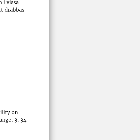
 i vissa
tt drabbas
ility on
nge, 3, 34.