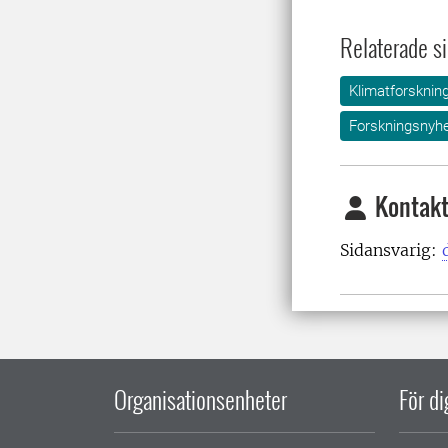
Relaterade si
Klimatforsknin
Forskningsnyhe
Kontakt
Sidansvarig:
Organisationsenheter
För d