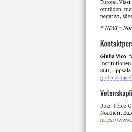
Europa. Visst 
områden, men
negativt, säge
* NDVI = Nor
Kontaktper
Giulia Vico
, 
Institutionen
SLU, Uppsala
giulia.vico@s
Vetenskapli
Ruiz-Pérez G,
Northern Euro
https://www.f