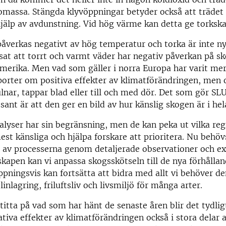
massa. Stängda klyvöppningar betyder också att trädet 
jälp av avdunstning. Vid hög värme kan detta ge torkska
påverkas negativt av hög temperatur och torka är inte ny
isat att torrt och varmt väder har negativ påverkan på sk
merika. Men vad som gäller i norra Europa har varit mer
porter om positiva effekter av klimatförändringen, men 
ulnar, tappar blad eller till och med dör. Det som gör SL
ssant är att den ger en bild av hur känslig skogen är i he
nalyser har sin begränsning, men de kan peka ut vilka re
est känsliga och hjälpa forskare att prioritera. Nu behö
 av processerna genom detaljerade observationer och e
apen kan vi anpassa skogsskötseln till de nya förhållan
pningsvis kan fortsätta att bidra med allt vi behöver den
olinlagring, friluftsliv och livsmiljö för många arter.
itta på vad som har hänt de senaste åren blir det tydli
ativa effekter av klimatförändringen också i stora delar 