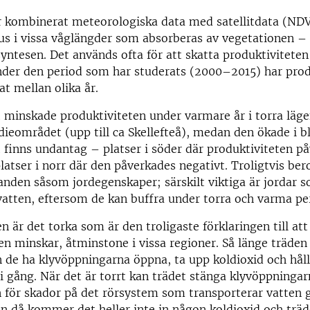
r kombinerat meteorologiska data med satellitdata (NDV
us i vissa våglängder som absorberas av vegetationen – 
yntesen. Det används ofta för att skatta produktiviteten
nder den period som har studerats (2000–2015) har prod
at mellan olika år.
t minskade produktiviteten under varmare år i torra läge
dieområdet (upp till ca Skellefteå), medan den ökade i bl
 finns undantag – platser i söder där produktiviteten p
platser i norr där den påverkades negativt. Troligtvis ber
landen såsom jordegenskaper; särskilt viktiga är jordar 
atten, eftersom de kan buffra under torra och varma pe
n är det torka som är den troligaste förklaringen till att
en minskar, åtminstone i vissa regioner. Så länge träden 
an de ha klyvöppningarna öppna, ta upp koldioxid och hål
i gång. När det är torrt kan trädet stänga klyvöppningar
n för skador på det rörsystem som transporterar vatten
 då kommer det heller inte in någon koldioxid och träd