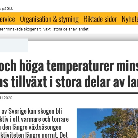
e på SLU
ervice
Organisation & styrning
Riktade sidor
Nyhet
r minskade skogens tillväxt i stora delar av landet
 och höga temperaturer min
s tillväxt i stora delar av l
LI 2020
n av Sverige kan skogen bli
tiv i ett varmare och torrare
n den längre växtsäsongen
ktiviteten längre norrut. Det