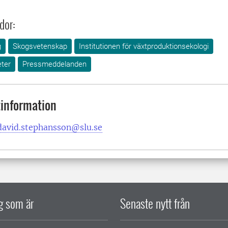
dor:
g
Skogsvetenskap
Institutionen för växtproduktionsekologi
ter
Pressmeddelanden
information
david.stephansson@slu.se
ig som är
Senaste nytt från