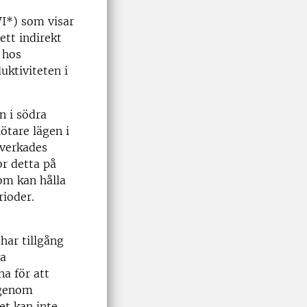
I*) som visar
ett indirekt
 hos
uktiviteten i
n i södra
ötare lägen i
åverkades
or detta på
som kan hålla
rioder.
har tillgång
la
na för att
 genom
et kan inte