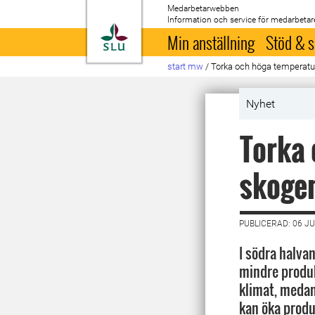
Medarbetarwebben
Information och service för medarbetar
Till startsida
Min anställning
Stöd & s
start mw
/
Torka och höga temperature
Nyhet
Torka
skogen
PUBLICERAD: 06 JU
I södra halva
mindre produk
klimat, meda
kan öka produ