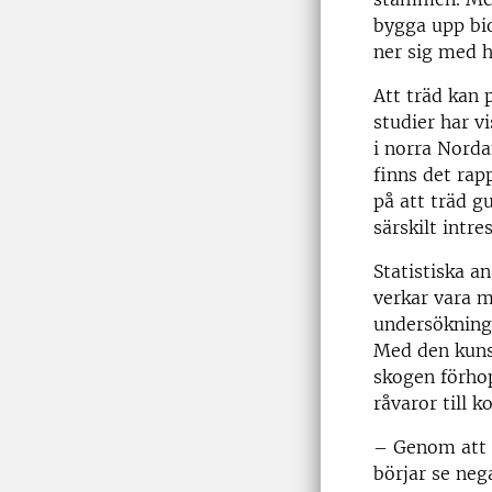
bygga upp bio
ner sig med h
Att träd kan 
studier har v
i norra Norda
finns det rap
på att träd g
särskilt intre
Statistiska a
verkar vara m
undersökning
Med den kunsk
skogen förhop
råvaror till k
– Genom att t
börjar se neg