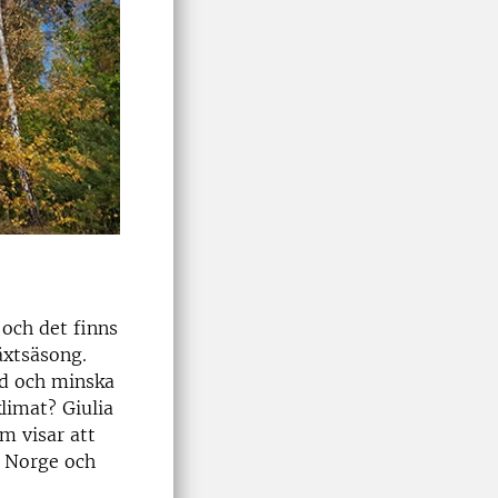
och det finns
äxtsäsong.
äd och minska
limat? Giulia
m visar att
, Norge och