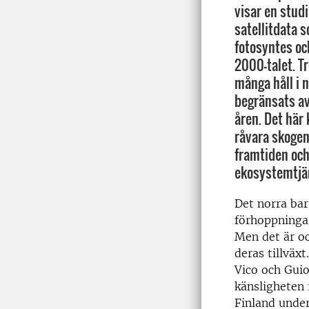
visar en stud
satellitdata 
fotosyntes oc
2000-talet. Tr
många håll i 
begränsats av
åren. Det här
råvara skogen
framtiden och
ekosystemtjän
Det norra bar
förhoppningar
Men det är oc
deras tillväx
Vico och Guio
känsligheten 
Finland under