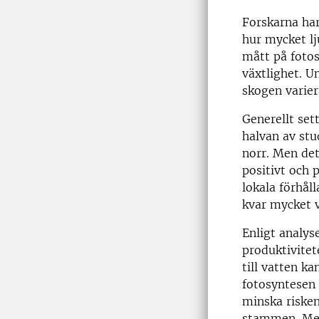
Forskarna ha
hur mycket lj
mått på fotos
växtlighet. U
skogen varier
Generellt set
halvan av stu
norr. Men det
positivt och 
lokala förhål
kvar mycket v
Enligt analyse
produktivitet
till vatten k
fotosyntesen 
minska riske
stammen. Men