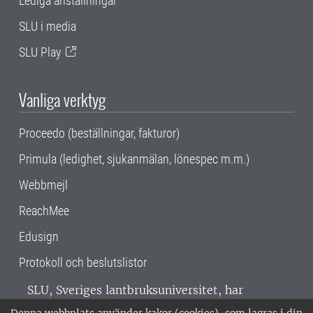
Lediga anställningar
SLU i media
SLU Play
Vanliga verktyg
Proceedo (beställningar, fakturor)
Primula (ledighet, sjukanmälan, lönespec m.m.)
Webbmejl
ReachMee
Edusign
Protokoll och beslutslistor
SLU, Sveriges lantbruksuniversitet, har
verksamhet över hela Sverige. Huvudorter är