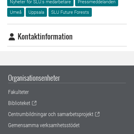
Nyheter för SLU:s medarbetare
Pressmeddelanden
Umeå
Uppsala
SLU Future Forests
Kontaktinformation
Organisationsenheter
Fakulteter
Biblioteket
Centrumbildningar och samarbetsprojekt
Gemensamma verksamhetsstödet