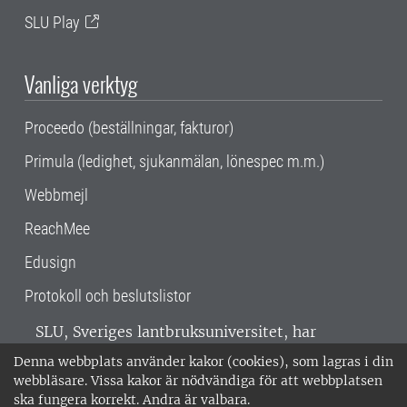
SLU Play
Vanliga verktyg
Proceedo (beställningar, fakturor)
Primula (ledighet, sjukanmälan, lönespec m.m.)
Webbmejl
ReachMee
Edusign
Protokoll och beslutslistor
SLU, Sveriges lantbruksuniversitet, har
verksamhet över hela Sverige. Huvudorter är
Denna webbplats använder kakor (cookies), som lagras i din
Alnarp, Uppsala och Umeå.
SLU är
webbläsare. Vissa kakor är nödvändiga för att webbplatsen
miljöcertifierat enligt ISO 14001. •
Telefon:
ska fungera korrekt. Andra är valbara.