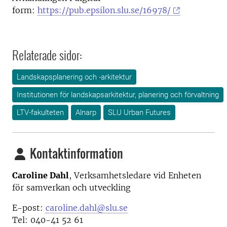
form:
https://pub.epsilon.slu.se/16978/
Relaterade sidor:
Landskapsplanering och -arkitektur
Institutionen för landskapsarkitektur, planering och förvaltning
LTV-fakulteten
Alnarp
SLU Urban Futures
Kontaktinformation
Caroline Dahl
,
Verksamhetsledare vid
Enheten
för samverkan och utveckling
E-post:
caroline.dahl@slu.se
Tel: 040-41 52 61