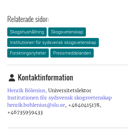
Relaterade sidor:
Skogshushållning
Skogsvetenskap
Institutionen för sydsvensk skogsvetenskap
Forskningsnyheter
Pressmeddelanden
Kontaktinformation
Henrik Bölenius,
Universitetslektor
Institutionen för sydsvensk skogsvetenskap
henrik.bohlenius@slu.se
,
+4640415178,
+46735959433