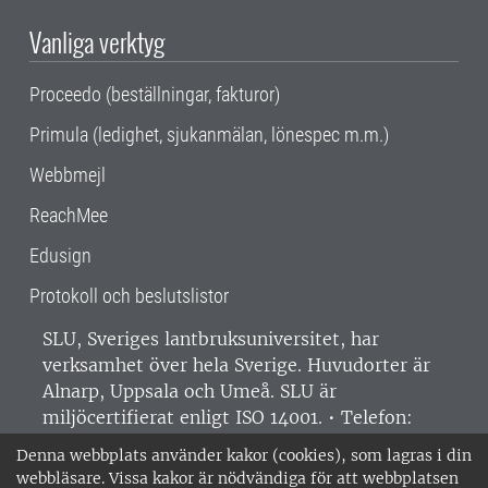
Vanliga verktyg
Proceedo (beställningar, fakturor)
Primula (ledighet, sjukanmälan, lönespec m.m.)
Webbmejl
ReachMee
Edusign
Protokoll och beslutslistor
SLU, Sveriges lantbruksuniversitet, har
verksamhet över hela Sverige. Huvudorter är
Alnarp, Uppsala och Umeå.
SLU är
miljöcertifierat enligt ISO 14001. •
Telefon:
018-67 10 00 • Org nr: 202100-2817 •
Om
Denna webbplats använder kakor (cookies), som lagras i din
medarbetarwebben
•
SLU:s fakturaadress
•
webbläsare. Vissa kakor är nödvändiga för att webbplatsen