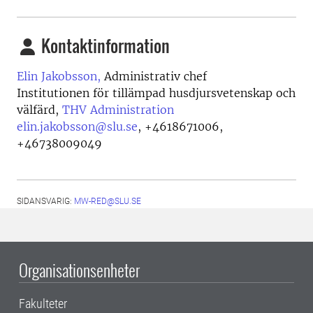
Kontaktinformation
Elin Jakobsson,
Administrativ chef
Institutionen för tillämpad husdjursvetenskap och
välfärd,
THV Administration
elin.jakobsson@slu.se
,
+4618671006,
+46738009049
SIDANSVARIG:
MW-RED@SLU.SE
Organisationsenheter
Fakulteter