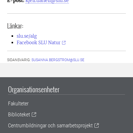
kjell.danell@slu.se
E-post:
Länkar:
slu.se/alg
Facebook SLU Natur
SIDANSVARIG:
SUSANNA.BERGSTROM@SLU.SE
Organisationsenheter
Fakulteter
Biblioteket
Centrumbildningar och samarbetsprojekt