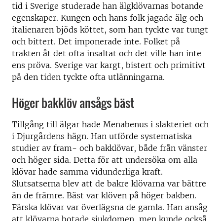
tid i Sverige studerade han älgklövarnas botande
egenskaper. Kungen och hans folk jagade älg och
italienaren bjöds köttet, som han tyckte var tungt
och bittert. Det imponerade inte. Folket på
trakten åt det ofta insaltat och det ville han inte
ens pröva. Sverige var kargt, bistert och primitivt
på den tiden tyckte ofta utlänningarna.
Höger bakklöv ansågs bäst
Tillgång till älgar hade Menabenus i slakteriet och
i Djurgårdens hägn. Han utförde systematiska
studier av fram- och bakklövar, både från vänster
och höger sida. Detta för att undersöka om alla
klövar hade samma vidunderliga kraft.
Slutsatserna blev att de bakre klövarna var bättre
än de främre. Bäst var klöven på höger bakben.
Färska klövar var överlägsna de gamla. Han ansåg
att klövarna botade sjukdomen, men kunde också