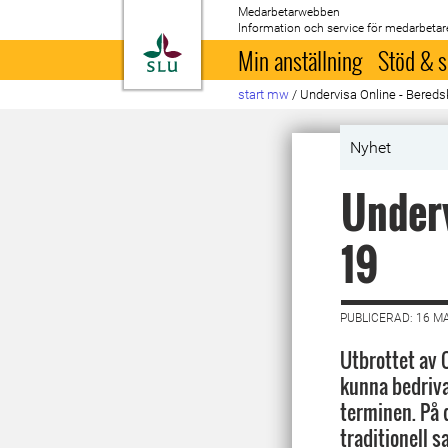
Medarbetarwebben
Information och service för medarbetar
Till startsida
Min anställning
Stöd & s
start mw
/
Undervisa Online - Bereds
Nyhet
Underv
19
PUBLICERAD: 16 M
Utbrottet av 
kunna bedriva
terminen. På 
traditionell s