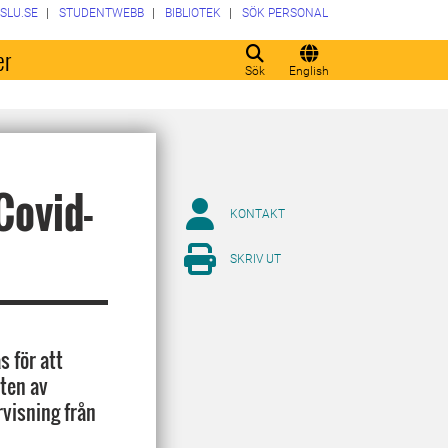
SLU.SE
STUDENTWEBB
BIBLIOTEK
SÖK PERSONAL
er
Sök
English
Covid-
KONTAKT
SKRIV UT
s för att
sten av
rvisning från