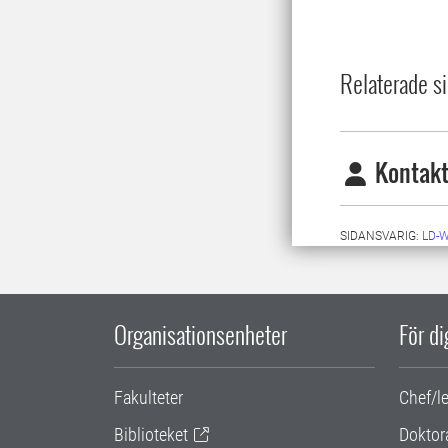
Relaterade si
Kontakt
SIDANSVARIG:
LD-
Organisationsenheter
För d
Fakulteter
Chef/l
Biblioteket
Doktor