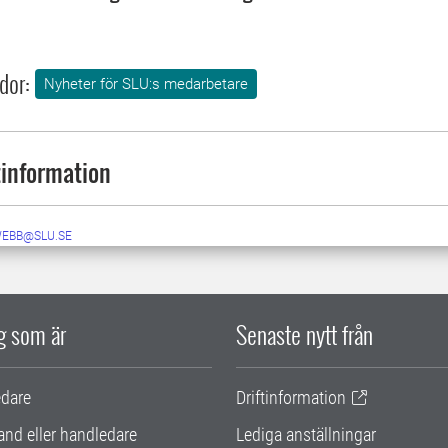
dor:
Nyheter för SLU:s medarbetare
information
WEBB@SLU.SE
ig som är
Senaste nytt från
edare
Driftinformation
and eller handledare
Lediga anställningar