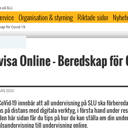
e på SLU
ervice
Organisation & styrning
Riktade sidor
Nyhet
kap för Covid-19
isa Online - Beredskap för 
ARS 2020
CoVid-19 innebär att all undervisning på SLU ska förbereda
s på distans med digitala verktyg, i första hand under re
den här sidan får du tips på hur du kan ställa om din unde
alsundervisning till undervisning online.