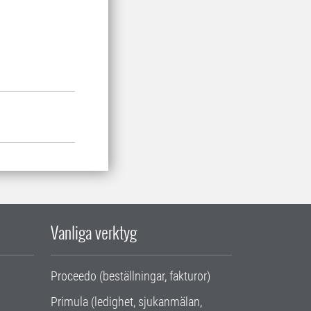
Vanliga verktyg
Proceedo (beställningar, fakturor)
Primula (ledighet, sjukanmälan,