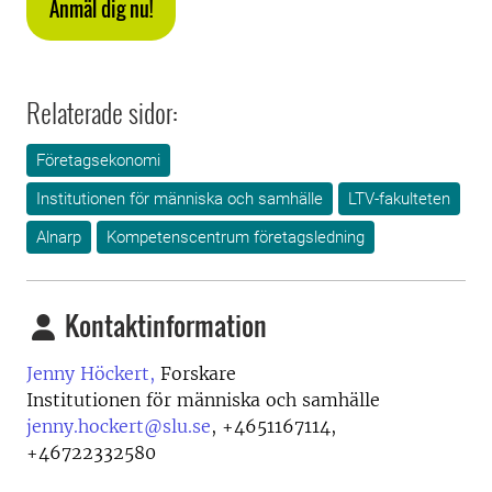
Anmäl dig nu!
Relaterade sidor:
Företagsekonomi
Institutionen för människa och samhälle
LTV-fakulteten
Alnarp
Kompetenscentrum företagsledning
Kontaktinformation
Jenny Höckert,
Forskare
Institutionen för människa och samhälle
jenny.hockert@slu.se
,
+4651167114,
+46722332580