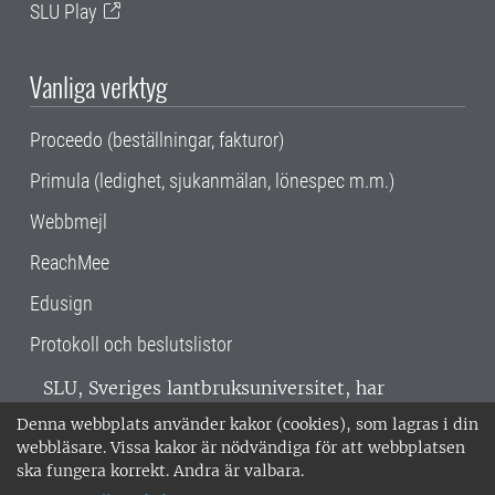
SLU Play
Vanliga verktyg
Proceedo (beställningar, fakturor)
Primula (ledighet, sjukanmälan, lönespec m.m.)
Webbmejl
ReachMee
Edusign
Protokoll och beslutslistor
SLU, Sveriges lantbruksuniversitet, har
verksamhet över hela Sverige. Huvudorter är
Denna webbplats använder kakor (cookies), som lagras i din
Alnarp, Uppsala och Umeå.
SLU är
webbläsare. Vissa kakor är nödvändiga för att webbplatsen
miljöcertifierat enligt ISO 14001. •
Telefon:
ska fungera korrekt. Andra är valbara.
018-67 10 00 • Org nr: 202100-2817 •
Om