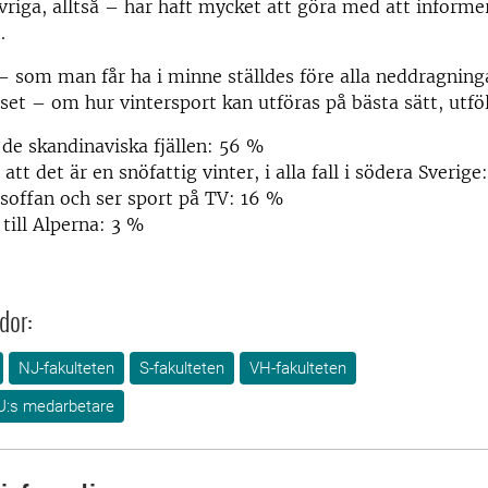
övriga, alltså – har haft mycket att göra med att inform
t.
– som man får ha i minne ställdes före alla neddragning
set – om hur vintersport kan utföras på bästa sätt, utföl
 de skandinaviska fjällen: 56 %
att det är en snöfattig vinter, i alla fall i södera Sverig
 soffan och ser sport på TV: 16 %
 till Alperna: 3 %
dor:
NJ-fakulteten
S-fakulteten
VH-fakulteten
U:s medarbetare