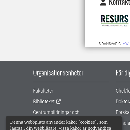
Kontakt
SIDANSVARIG:
MW-
Organisationsenheter
För d
Fakulteter
Chef/l
Biblioteket
Doktor
Centrumbildningar och
Forska
samarbetsprojekt
Denna webbplats använder kakor (cookies), som
Handlä
lagras i din webbläsare. Vissa kakor är nödvändiga