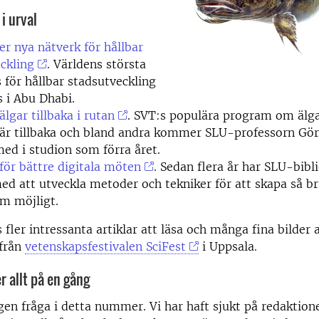
 i urval
r nya nätverk för hållbar
ckling
. Världens största
 för hållbar stadsutveckling
s i Abu Dhabi.
älgar tillbaka i rutan
. SVT:s populära program om älg
är tillbaka och bland andra kommer SLU-professorn Gör
med i studion som förra året.
för bättre digitala möten
. Sedan flera år har SLU-bibl
ed att utveckla metoder och tekniker för att skapa så br
m möjligt.
 fler intressanta artiklar att läsa och många fina bilder 
 från
vetenskapsfestivalen SciFest
i Uppsala.
 allt på en gång
gen fråga i detta nummer. Vi har haft sjukt på redaktio