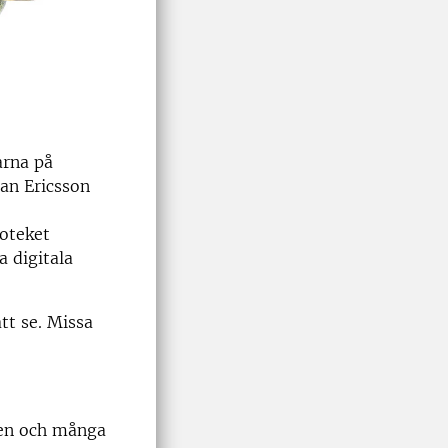
arna på
an Ericsson
ioteket
a digitala
att se. Missa
nen och många