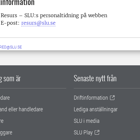
information
Resurs – SLU:s personaltidning på webben
E-post:
resurs@slu.se
RED@SLU.SE
ig som är
Senaste nytt från
edare
Driftinformation
and eller handledare
Lediga anställningar
re
SLU i media
ggare
SLU Play