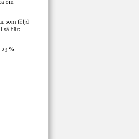
era om
ar som följd
l så här:
e: 23 %