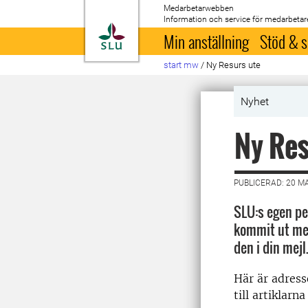
Medarbetarwebben
Information och service för medarbetar
Till startsida
Min anställning
Stöd & s
start mw
/
Ny Resurs ute
Nyhet
Ny Res
PUBLICERAD: 20 M
SLU:s egen pe
kommit ut me
den i din mejl
Här är adresse
till artiklarna