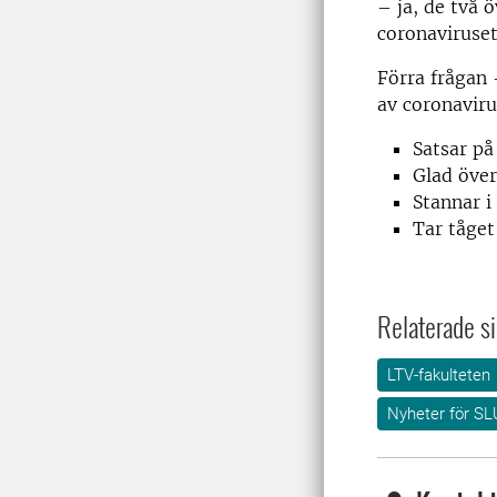
– ja, de två 
coronaviruse
Förra frågan 
av coronaviru
Satsar på
Glad över 
Stannar i
Tar tåget
Relaterade si
LTV-fakulteten
Nyheter för SL