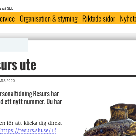
e på SLU
ervice
Organisation & styrning
Riktade sidor
Nyhet
urs ute
ARS 2020
rsonaltidning Resurs har
d ett nytt nummer. Du har
.
n för att klicka dig direkt
https://resurs.slu.se/