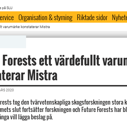
e på SLU
ervice
Organisation & styrning
Riktade sidor
Nyhet
llt varumärke konstaterar Mistra
 Forests ett värdefullt var
terar Mistra
ARS 2020
rests tog den tvärvetenskapliga skogsforskningen stora k
ets slut fortsätter forskningen och Future Forests har bli
ga vill lägga beslag på.