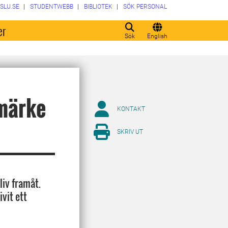
SLU.SE
STUDENTWEBB
BIBLIOTEK
SÖK PERSONAL
er
Sök
English
umärke
KONTAKT
SKRIV UT
liv framåt.
vit ett