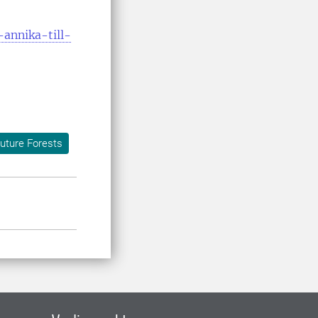
annika-till-
uture Forests