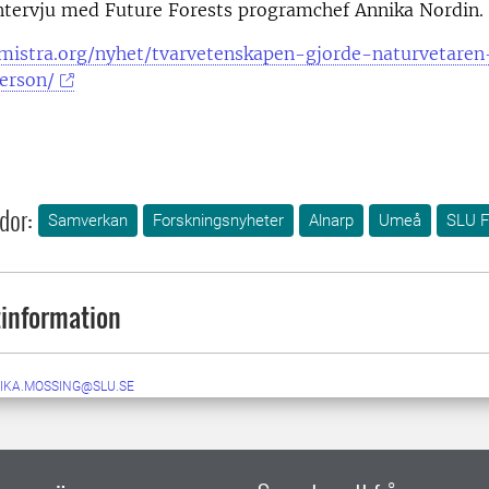
intervju med Future Forests programchef Annika Nordin.
mistra.org/nyhet/tvarvetenskapen-gjorde-naturvetaren-
erson/
dor:
Samverkan
Forskningsnyheter
Alnarp
Umeå
SLU F
information
IKA.MOSSING@SLU.SE