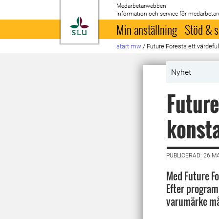
Medarbetarwebben
Information och service för medarbetar
Till startsida
Min anställning
Stöd & s
start mw
/
Future Forests ett värdefu
Nyhet
Future
konsta
PUBLICERAD: 26 M
Med Future Fo
Efter programm
varumärke mån