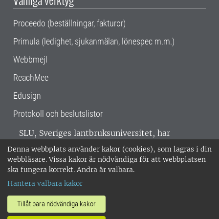
Proceedo (beställningar, fakturor)
Primula (ledighet, sjukanmälan, lönespec m.m.)
Webbmejl
ReachMee
Edusign
Protokoll och beslutslistor
SLU, Sveriges lantbruksuniversitet, har
verksamhet över hela Sverige. Huvudorter är
Denna webbplats använder kakor (cookies), som lagras i din
Alnarp, Uppsala och Umeå.
SLU är
webbläsare. Vissa kakor är nödvändiga för att webbplatsen
miljöcertifierat enligt ISO 14001. •
Telefon:
ska fungera korrekt. Andra är valbara.
018-67 10 00 • Org nr: 202100-2817 •
Om
Hantera valbara kakor
medarbetarwebben
•
SLU:s fakturaadress
•
Om SLU:s webbplatser
•
Vid KRIS
Tillåt bara nödvändiga kakor
•
Hantera kakor
•
Behandling av