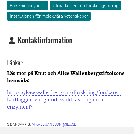
Forskningsnyheter
Utmärkelser och forskningsbidrag
Institutionen för molekylära vetenskaper
Kontaktinformation
Länkar:
Läs mer på Knut och Alice Wallenbergstiftelsens
hemsida:
https://kaw.wallenberg.org/forskning/forskare-
kartlagger-en-gomd-varld-av-urgamla-
enzymer
SIDANSVARIG:
MIKAEL.JANSSON@SLU.SE