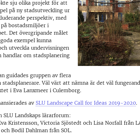
te sju olika projekt för att
el på ny stadsutveckling ur
nkluderande perspektiv, med
s på bostadsmiljöer i
pet. Det övergripande målet
 goda exempel kunna
och utveckla undervisningen
m handlar om stadsplanering
an guidades gruppen av flera
h stadsplanerare. Väl värt att nämna är det väl fungeran
ktet i Eva Lanxmeer i Culemborg.
nansierades av
SLU Landscape Call for Ideas 2019-2020
.
ån SLU Landskaps lärarforum:
Eva Kristensson, Victoria Sjöstedt och Lisa Norfall från L
 och Bodil Dahlman från SOL.