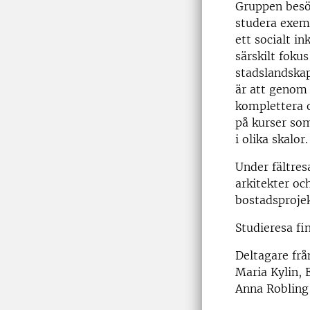
Gruppen besök
studera exemp
ett socialt i
särskilt foku
stadslandska
är att genom
komplettera 
på kurser so
i olika skalor.
Under fältres
arkitekter oc
bostadsproje
Studieresa fi
Deltagare fr
Maria Kylin, 
Anna Robling