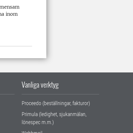
gemensam
rna inom
Vanliga verktyg
Proceedo (beställningar, fakturor)
Primula (ledighet, sjukanmälan,
lönespec m.m.)