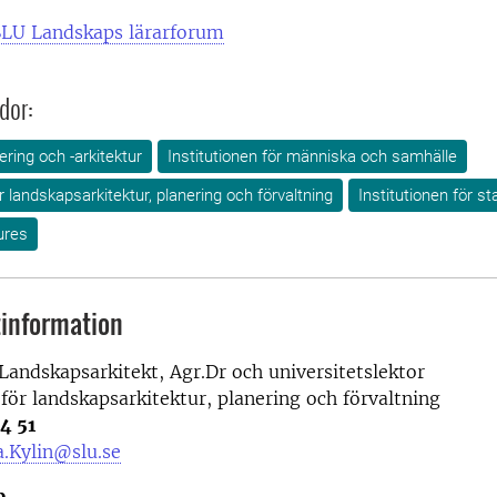
SLU Landskaps lärarforum
dor:
ring och -arkitektur
Institutionen för människa och samhälle
ör landskapsarkitektur, planering och förvaltning
Institutionen för s
ures
information
 Landskapsarkitekt, Agr.Dr och universitetslektor
 för landskapsarkitektur, planering och förvaltning
4 51
.Kylin@slu.se
p