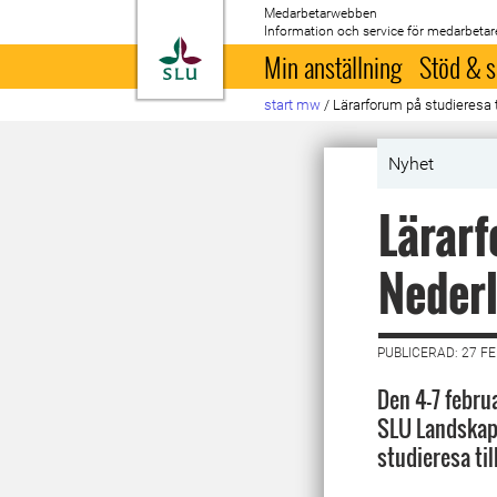
Medarbetarwebben
Information och service för medarbetar
Till startsida
Min anställning
Stöd & s
start mw
/
Lärarforum på studieresa 
Nyhet
Lärarf
Neder
PUBLICERAD: 27 F
Den 4-7 febru
SLU Landskap
studieresa ti