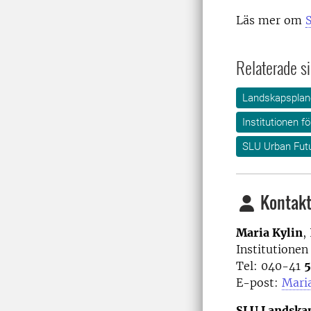
Läs mer om
Relaterade si
Landskapsplane
Institutionen f
SLU Urban Fut
Kontakt
Maria Kylin
,
Institutionen
Tel: 040-41
5
E-post:
Maria
SLU Landska