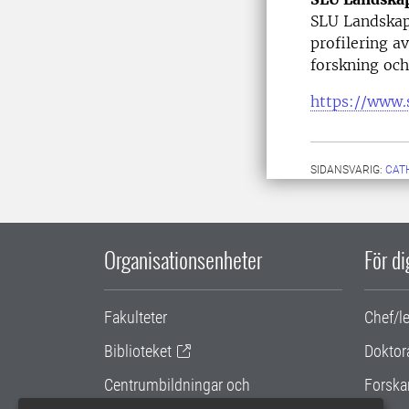
SLU Landskap
profilering 
forskning och
https://www.
SIDANSVARIG:
CAT
Organisationsenheter
För d
Fakulteter
Chef/l
Biblioteket
Doktor
Centrumbildningar och
Forska