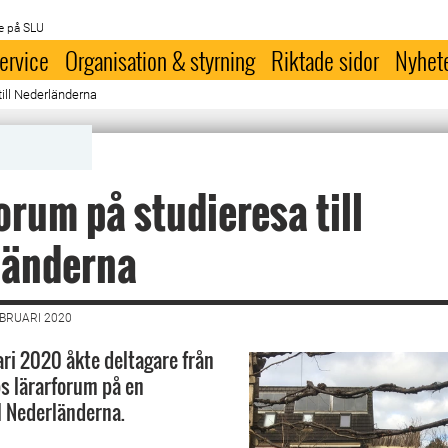
e på SLU
ervice
Organisation & styrning
Riktade sidor
Nyhet
till Nederländerna
orum på studieresa till
länderna
EBRUARI 2020
ari 2020 åkte deltagare från
s lärarforum på en
ll Nederländerna.