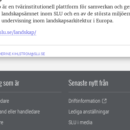
 är en tvärinstitutionell plattform för samverkan och 
av landskapsämnet inom SLU och en av de största miljöe
 undervisning inom landskapsarkitektur i Europa.
slu.se/landskap/
HERINE.KIHLSTROM@SLU.SE
ig som är
Senaste nytt från
edare
Driftinformation
and eller handledare
Lediga anställningar
re
SLU i media