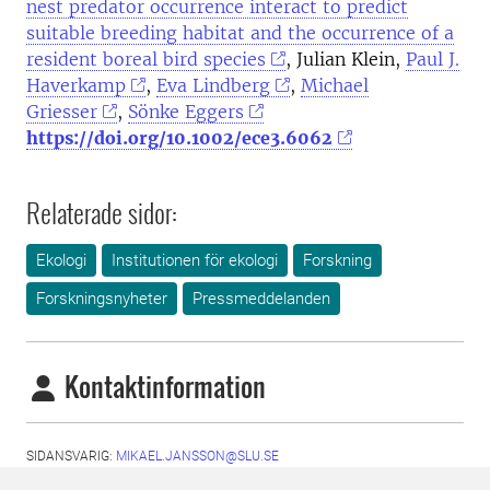
nest predator occurrence interact to predict
suitable breeding habitat and the occurrence of a
resident boreal bird species
, Julian Klein,
Paul J.
Haverkamp
,
Eva Lindberg
,
Michael
Griesser
,
Sönke Eggers
https://doi.org/10.1002/ece3.6062
Relaterade sidor:
Ekologi
Institutionen för ekologi
Forskning
Forskningsnyheter
Pressmeddelanden
Kontaktinformation
SIDANSVARIG:
MIKAEL.JANSSON@SLU.SE