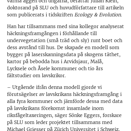
värma äggen och ungarna, berättar Julian Klein,
doktorand på SLU och huvudförfattare till artikeln
som publicerats i tidskriften
Ecology & Evolution.
Han har tillsammans med sina kollegor analyserat
häckningsframgången i förhållande till
undervegetation (små träd och sly) runt boet och
dess avstånd till hus. De skapade en modell som
bygger på laserskanningsdata på skogens täthet,
kartor på bebodda hus i Arvidsjaur, Malå,
Lycksele och Åsele kommuner och tio års
fältstudier om lavskrikor.
– Utgående ifrån denna modell gjorde vi
förutsägelser av lavskrikans häckningsframgång i
alla fyra kommuner och jämförde dessa med data
på lavskrikans förekomst insamlade inom
riksfågeltaxeringen, säger Sönke Eggers, forskare
på SLU som leder projektet tillsammans med
Michael Griesser på Zürich Universitet i Schweiz.