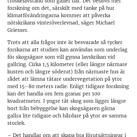
tröskelavstånd som gäller där. Det behövs mer
forskning om det, särskilt med tanke på hur
klimatförändringarna kommer att påverka
nötskrikans vinteröverlevnad, säger Michael
Griesser.
Trots att alla frågor inte är besvarade så tycker
forskarna att studien kan användas som underlag
för skogsägare som vill gynna lavskrikan vid
gallring. Cirka 1,5 kilometer (eller längre närmare
kusten och längre söderut) från närmaste hus är
rådet att lämna tätare undervegetation på ytor
med 15–80 meters radie. Enligt tidigare forskning
kan det handla om fem granar per 100
kvadratmeter. I yngre tät skog som ligger längre
bort från bebyggelse kan skogsägaren gärna
gallra lite tidigare och hårdare på ytor av samma
storlek.
– Det handlar om att skapa bra förutsättningar i