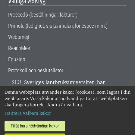
Proceedo (beställningar, fakturor)
Primula (ledighet, sjukanmälan, lönespec m.m.)
Webbmejl
ReachMee
Edusign
Protokoll och beslutslistor
SLU, Sveriges lantbruksuniversitet, har
verksamhet över hela Sverige. Huvudorter är
Denna webbplats använder kakor (cookies), som lagras i din
Alnarp, Uppsala och Umeå.
SLU är
webbläsare. Vissa kakor är nödvändiga för att webbplatsen
miljöcertifierat enligt ISO 14001. •
Telefon:
ska fungera korrekt. Andra är valbara.
018-67 10 00 • Org nr: 202100-2817 •
Om
Hantera valbara kakor
medarbetarwebben
•
SLU:s fakturaadress
•
Om SLU:s webbplatser
•
Vid KRIS
Tillåt bara nödvändiga kakor
•
Hantera kakor
•
Behandling av