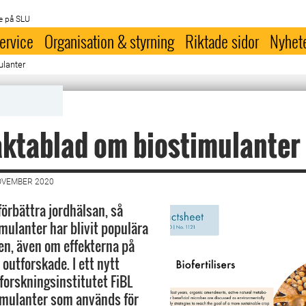
e på SLU
ervice
Organisation & styrning
Riktade sidor
Nyhet
ulanter
aktablad om biostimulanter
OVEMBER 2020
förbättra jordhälsan, så
imulanter har blivit populära
en, även om effekterna på
outforskade. I ett nytt
 forskningsinstitutet FiBL
imulanter som används för