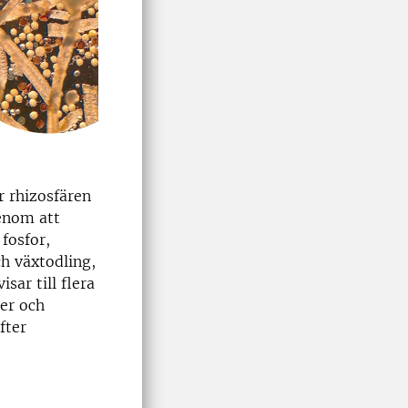
r rhizosfären
genom att
fosfor,
h växtodling,
ar till flera
er och
fter