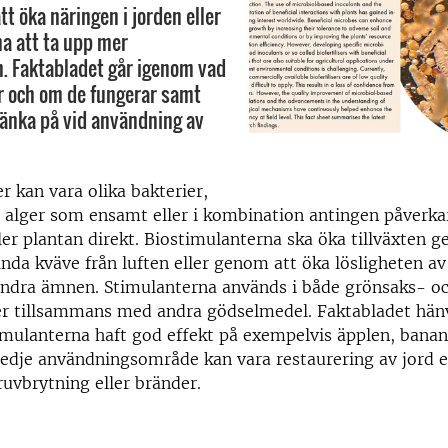
ätt öka näringen i jorden eller
na att ta upp mer
. Faktabladet går igenom vad
r och om de fungerar samt
änka på vid användning av
r kan vara olika bakterier,
 alger som ensamt eller i kombination antingen påverka
ler plantan direkt. Biostimulanterna ska öka tillväxten 
nda kväve från luften eller genom att öka lösligheten av 
andra ämnen. Stimulanterna används i både grönsaks- oc
 tillsammans med andra gödselmedel. Faktabladet hänvis
imulanterna haft god effekt på exempelvis äpplen, banan
tredje användningsområde kan vara restaurering av jord e
uvbrytning eller bränder.