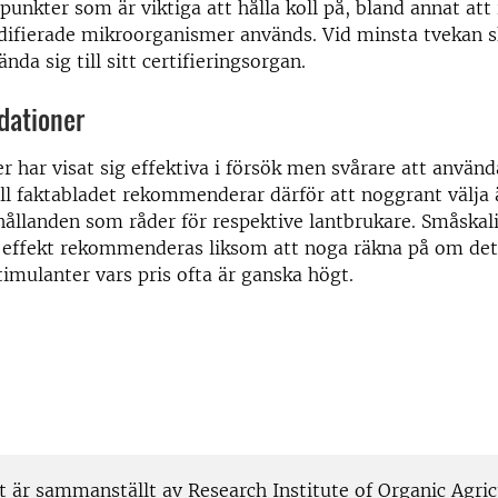
 punkter som är viktiga att hålla koll på, bland annat att
difierade mikroorganismer används. Vid minsta tvekan 
nda sig till sitt certifieringsorgan.
ationer
r har visat sig effektiva i försök men svårare att använda
ill faktabladet rekommenderar därför att noggrant välj
hållanden som råder för respektive lantbrukare. Småskali
 effekt rekommenderas liksom att noga räkna på om det 
imulanter vars pris ofta är ganska högt.
t är sammanställt av Research Institute of Organic Agric