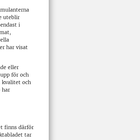
stimulanterna
e uteblir
 endast i
imat,
ella
r har visat
de eller
 upp för och
 kvalitet och
p har
t finns därför
ktabladet tar