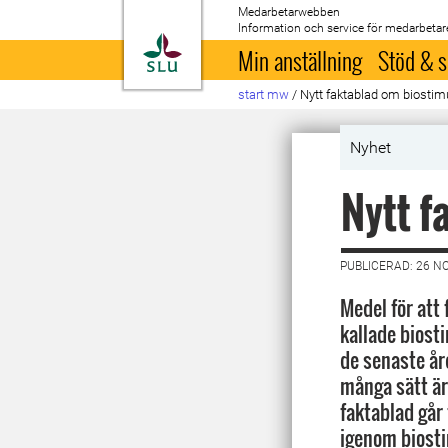
Medarbetarwebben
Information och service för medarbetar
Till startsida
Min anställning
Stöd & s
start mw
/
Nytt faktablad om biostim
Nyhet
Nytt f
PUBLICERAD: 26 N
Medel för att 
kallade biost
de senaste år
många sätt är 
faktablad går
igenom biost