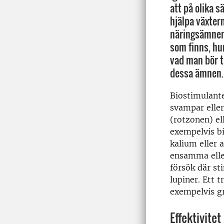
att på olika s
hjälpa växter
näringsämnen
som finns, hu
vad man bör t
dessa ämnen.
Biostimulante
svampar eller
(rotzonen) el
exempelvis bi
kalium eller 
ensamma eller
försök där st
lupiner. Ett 
exempelvis gr
Effektivitet