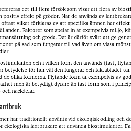
refereras det till flera försök som visar att flera av bio
en positiv effekt på grödor. När de används av lantbrukar
 oftast vilket förklaras av att specifika ämnen har effekt
hållanden. Faktorer som spelar in är exempelvis miljö, kl
mansättning och gröda. Det är därför svårt att ge gener
oner på vad som fungerar till vad även om vissa mönste
dier.
iostimulanten och i vilken form den används (fast, flytan
ar betydelse för hur väl den fungerar och faktabladet tar
 de olika formerna. Flytande form är exempelvis av god
barhet men är betydligt dyrare än fast form som i princi
 och nackdelar.
lantbruk
er har traditionellt använts vid ekologisk odling och de
ör ekologiska lantbrukare att använda biostimulanter. Fa