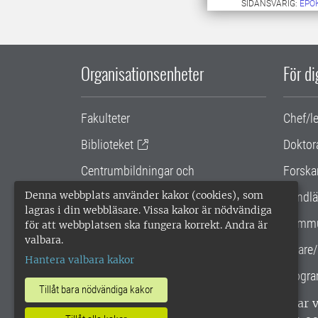
SIDANSVARIG:
EPO
Organisationsenheter
För d
Fakulteter
Chef/l
Biblioteket
Doktor
Centrumbildningar och
Forska
samarbetsprojekt
Denna webbplats använder kakor (cookies), som
Handlä
lagras i din webbläsare. Vissa kakor är nödvändiga
Gemensamma verksamhetsstödet
Kommu
för att webbplatsen ska fungera korrekt. Andra är
valbara.
SLU Holding
Lärare/
Hantera valbara kakor
Progra
Tillåt bara nödvändiga kakor
SLU, Sveriges lantbruksuniversitet, har