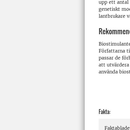
upp ett antal
genetiskt mo
lantbrukare vä
Rekommend
Biostimulante
Författarna t
passar de för
att utvärdera
använda biost
Fakta:
Faktablade