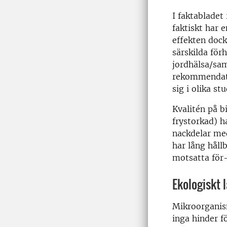
I faktabladet 
faktiskt har 
effekten dock
särskilda för
jordhälsa/sam
rekommendati
sig i olika stu
Kvalitén på b
frystorkad) h
nackdelar med
har lång håll
motsatta för-
Ekologiskt 
Mikroorganism
inga hinder f