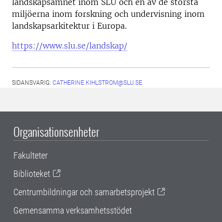
landskapsämnet inom SLU och en av de största
miljöerna inom forskning och undervisning inom
landskapsarkitektur i Europa.
https://www.slu.se/landskap/
SIDANSVARIG:
CATHERINE.KIHLSTROM@SLU.SE
Organisationsenheter
Fakulteter
Biblioteket
Centrumbildningar och samarbetsprojekt
Gemensamma verksamhetsstödet