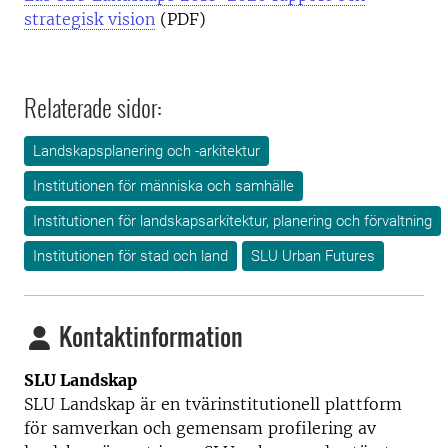
strategisk vision
(PDF)
Relaterade sidor:
Landskapsplanering och -arkitektur
Institutionen för människa och samhälle
Institutionen för landskapsarkitektur, planering och förvaltning
Institutionen för stad och land
SLU Urban Futures
Kontaktinformation
SLU Landskap
SLU Landskap är en tvärinstitutionell plattform
för samverkan och gemensam profilering av