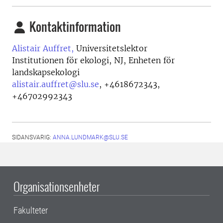
Kontaktinformation
Alistair Auffret,
Universitetslektor
Institutionen för ekologi, NJ, Enheten för
landskapsekologi
alistair.auffret@slu.se
,
+4618672343,
+46702992343
SIDANSVARIG:
ANNA.LUNDMARK@SLU.SE
Organisationsenheter
Fakulteter