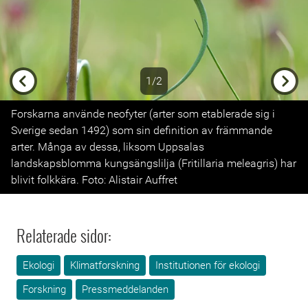
1/2
Previous
Next
Forskarna använde neofyter (arter som etablerade sig i
Sverige sedan 1492) som sin definition av främmande
arter. Många av dessa, liksom Uppsalas
landskapsblomma kungsängslilja (Fritillaria meleagris) har
blivit folkkära. Foto: Alistair Auffret
Relaterade sidor:
Ekologi
Klimatforskning
Institutionen för ekologi
Forskning
Pressmeddelanden