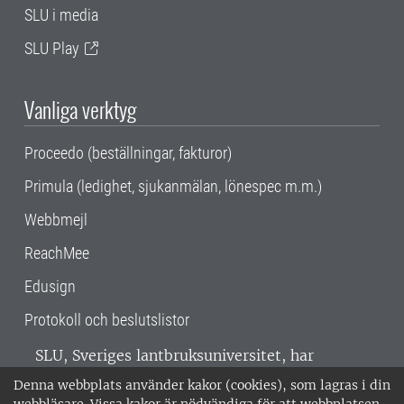
SLU i media
SLU Play
Vanliga verktyg
Proceedo (beställningar, fakturor)
Primula (ledighet, sjukanmälan, lönespec m.m.)
Webbmejl
ReachMee
Edusign
Protokoll och beslutslistor
SLU, Sveriges lantbruksuniversitet, har
verksamhet över hela Sverige. Huvudorter är
Denna webbplats använder kakor (cookies), som lagras i din
Alnarp, Uppsala och Umeå.
SLU är