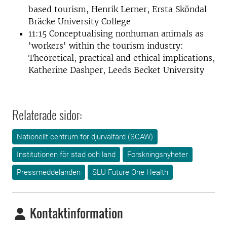
based tourism, Henrik Lerner, Ersta Sköndal
Bräcke University College
11:15 Conceptualising nonhuman animals as
'workers' within the tourism industry:
Theoretical, practical and ethical implications,
Katherine Dashper, Leeds Becket University
Relaterade sidor:
Nationellt centrum för djurvälfärd (SCAW)
Institutionen för stad och land
Forskningsnyheter
Pressmeddelanden
SLU Future One Health
Kontaktinformation