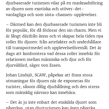
djurbaserade turismen vilar på en marknadsföring
av djuren som exotiska och utöver-det-
vardagliga och som sista-chansen-upplevelser.
– Därmed kan den djurbaserade turismen inte bli
för populär, för då förlorar den sin charm. Men vi
är långt därifrån ännu och vi skapar hela tiden nya
roller för djuren: från artefakter och underhållare
till transportmedel och upplevelseföremål. Det är
dags att konfrontera vad dessa roller innebär för
relationen mellan människa och djur och för
djurvälfärd, säger von Essen.
Johan Lindsjö, SCAW, påpekar att finns stora
utmaningar för djuren när de exponeras för
turister, såsom dålig djurhållning och den stress
som mänsklig närvaro kan innebära.
– Det är ju inte enbart det enskilda djuret som
påverkas, utan djurturismen kan även påverka