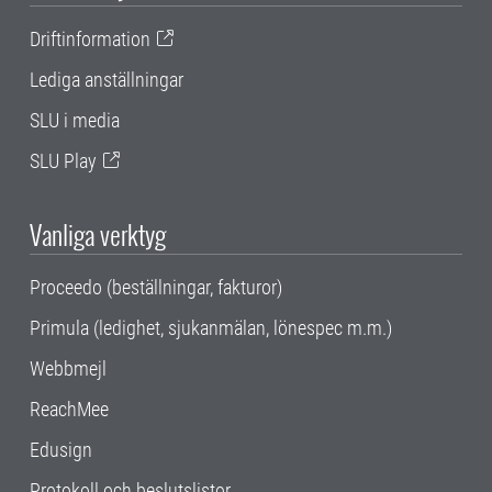
Driftinformation
Lediga anställningar
SLU i media
SLU Play
Vanliga verktyg
Proceedo (beställningar, fakturor)
Primula (ledighet, sjukanmälan, lönespec m.m.)
Webbmejl
ReachMee
Edusign
Protokoll och beslutslistor