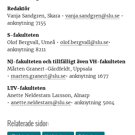
Redaktör
Vanja Sandgren, Skara •
vanja.sandgren@slu.se
•
anknytning 7155
S-fakulteten
Olof Bergvall, Umeå •
olof.bergvall@slu.se
•
anknytning 8211
NJ-fakulteten och tillfälligt även VH-fakulteten
Mårten Granert-Gärdfeldt, Uppsala
•
marten.granert@slu.se
• anknytning 1677
LTV-fakulteten
Anette Neldestam Larsson, Alnarp
•
anette.neldestam@slu.se
• anknytning 5004
Relaterade sidor: