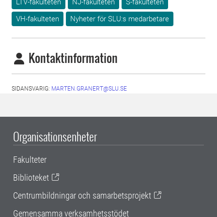
LTV-fakulteten
NJ-fakulteten
S-fakulteten
VH-fakulteten
Nyheter för SLU:s medarbetare
Kontaktinformation
SIDANSVARIG:
MARTEN.GRANERT@SLU.SE
Organisationsenheter
Fakulteter
Biblioteket
Centrumbildningar och samarbetsprojekt
Gemensamma verksamhetsstödet