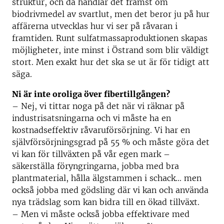
struktur, och då handlar det främst om
biodrivmedel av svartlut, men det beror ju på hur
affärerna utvecklas hur vi ser på råvaran i
framtiden. Runt sulfatmassaproduktionen skapas
möjligheter, inte minst i Östrand som blir väldigt
stort. Men exakt hur det ska se ut är för tidigt att
säga.
Ni är inte oroliga över fibertillgången?
– Nej, vi tittar noga på det när vi räknar på
industrisatsningarna och vi måste ha en
kostnadseffektiv råvaruförsörjning. Vi har en
självförsörjningsgrad på 55 % och måste göra det
vi kan för tillväxten på vår egen mark –
säkerställa föryngringarna, jobba med bra
plantmaterial, hålla älgstammen i schack... men
också jobba med gödsling där vi kan och använda
nya trädslag som kan bidra till en ökad tillväxt.
– Men vi måste också jobba effektivare med