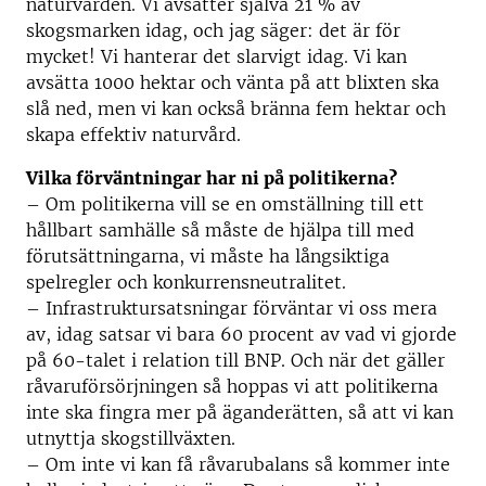
naturvården. Vi avsätter själva 21 % av
skogsmarken idag, och jag säger: det är för
mycket! Vi hanterar det slarvigt idag. Vi kan
avsätta 1000 hektar och vänta på att blixten ska
slå ned, men vi kan också bränna fem hektar och
skapa effektiv naturvård.
Vilka förväntningar har ni på politikerna?
– Om politikerna vill se en omställning till ett
hållbart samhälle så måste de hjälpa till med
förutsättningarna, vi måste ha långsiktiga
spelregler och konkurrensneutralitet.
– Infrastruktursatsningar förväntar vi oss mera
av, idag satsar vi bara 60 procent av vad vi gjorde
på 60-talet i relation till BNP. Och när det gäller
råvaruförsörjningen så hoppas vi att politikerna
inte ska fingra mer på äganderätten, så att vi kan
utnyttja skogstillväxten.
– Om inte vi kan få råvarubalans så kommer inte