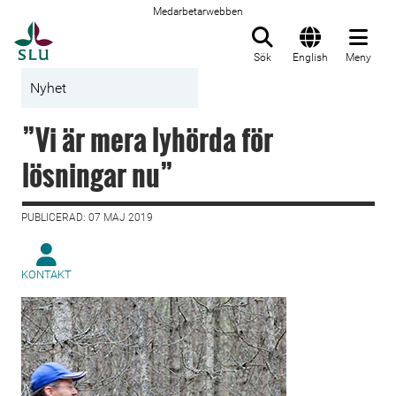
Medarbetarwebben
Till startsida
Sök
English
Meny
Nyhet
”Vi är mera lyhörda för
lösningar nu”
PUBLICERAD: 07 MAJ 2019
KONTAKT