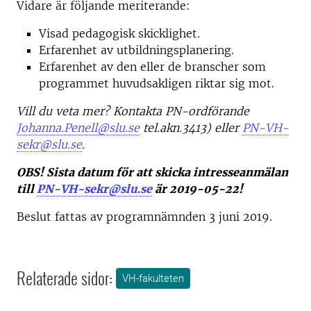
Vidare är följande meriterande:
Visad pedagogisk skicklighet.
Erfarenhet av utbildningsplanering.
Erfarenhet av den eller de branscher som
programmet huvudsakligen riktar sig mot.
Vill du veta mer? Kontakta PN-ordförande
Johanna.Penell@slu.se
tel.akn.3413) eller
PN-VH-
sekr@slu.se
.
OBS! Sista datum för att skicka intresseanmälan
till
PN-VH-sekr@slu.se
är 2019-05-22!
Beslut fattas av programnämnden 3 juni 2019.
Relaterade sidor:
VH-fakulteten