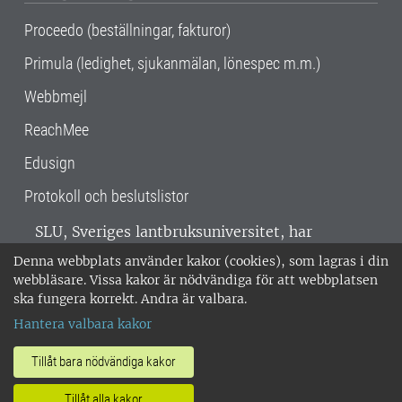
Proceedo (beställningar, fakturor)
Primula (ledighet, sjukanmälan, lönespec m.m.)
Webbmejl
ReachMee
Edusign
Protokoll och beslutslistor
SLU, Sveriges lantbruksuniversitet, har
verksamhet över hela Sverige. Huvudorter är
Denna webbplats använder kakor (cookies), som lagras i din
Alnarp, Uppsala och Umeå.
SLU är
webbläsare. Vissa kakor är nödvändiga för att webbplatsen
miljöcertifierat enligt ISO 14001. •
Telefon:
ska fungera korrekt. Andra är valbara.
018-67 10 00 • Org nr: 202100-2817 •
Om
Hantera valbara kakor
medarbetarwebben
•
SLU:s fakturaadress
•
Om SLU:s webbplatser
•
Vid KRIS
Tillåt bara nödvändiga kakor
•
Hantera kakor
•
Behandling av
Tillåt alla kakor