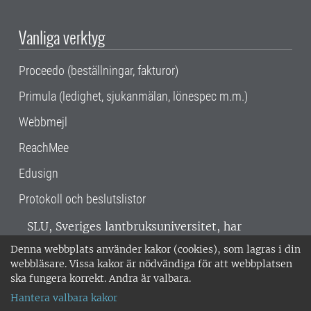
Vanliga verktyg
Proceedo (beställningar, fakturor)
Primula (ledighet, sjukanmälan, lönespec m.m.)
Webbmejl
ReachMee
Edusign
Protokoll och beslutslistor
SLU, Sveriges lantbruksuniversitet, har
verksamhet över hela Sverige. Huvudorter är
Denna webbplats använder kakor (cookies), som lagras i din
Alnarp, Uppsala och Umeå.
SLU är
webbläsare. Vissa kakor är nödvändiga för att webbplatsen
miljöcertifierat enligt ISO 14001. •
Telefon:
ska fungera korrekt. Andra är valbara.
018-67 10 00 • Org nr: 202100-2817 •
Om
Hantera valbara kakor
medarbetarwebben
•
SLU:s fakturaadress
•