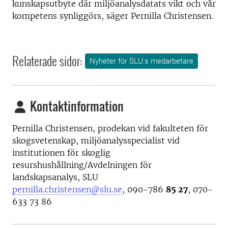
kunskapsutbyte där miljöanalysdatats vikt och vår
kompetens synliggörs, säger Pernilla Christensen.
Relaterade sidor:
Nyheter för SLU:s medarbetare
Kontaktinformation
Pernilla Christensen, prodekan vid fakulteten för
skogsvetenskap, miljöanalysspecialist vid
institutionen för skoglig
resurshushållning/Avdelningen för
landskapsanalys, SLU
pernilla.christensen@slu.se
, 090-786
85 27
, 070-
633 73 86