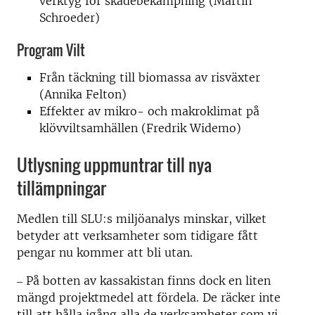
verktyg för skadebekämpning (Martin
Schroeder)
Program Vilt
Från täckning till biomassa av risväxter
(Annika Felton)
Effekter av mikro- och makroklimat på
klövviltsamhällen (Fredrik Widemo)
Utlysning uppmuntrar till nya
tillämpningar
Medlen till SLU:s miljöanalys minskar, vilket
betyder att verksamheter som tidigare fått
pengar nu kommer att bli utan.
­­­­­­­­‒ På botten av kassakistan finns dock en liten
mängd projektmedel att fördela. De räcker inte
till att hålla igång alla de verksamheter som vi