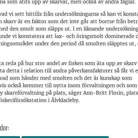
rna som ätits upp av skarvar, men också av andra fåglar.
vad vi sett hittills från undersökningarna så kan vi konst
n skarv är en faktor som det inte går att bortse från bet
ed den smolt som släpps ut. I en liknande undersökning
unde vi konstatera att lax- och öringsmolt dominerade 
tningsområdet under den period då smolten släpptes ut, 
a reda på hur stor andel av fisken som äta upp av skarv
ta detta i relation till andra påverkansfaktorer så får vi 
v vad som händer med smolten och det är kunskap som
is också kommer till nytta inom förvaltningen och som k
ny skarvförvaltning på plats, säger Ann-Britt Florin, plat
iskeriförsökstation i Älvklarleby.
dor: