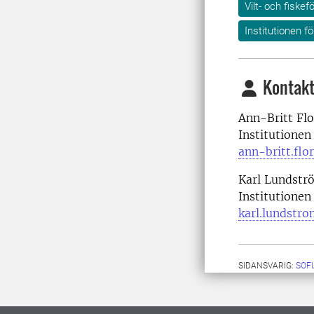
Vilt- och fiskef
Institutionen f
Kontakt
Ann-Britt Flo
Institutionen
ann-britt.flo
Karl Lundstr
Institutionen
karl.lundstr
SIDANSVARIG:
SOF