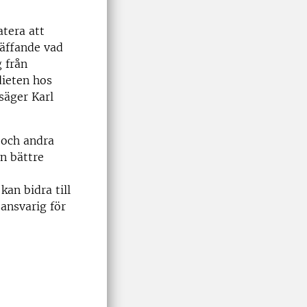
atera att
räffande vad
 från
dieten hos
säger Karl
 och andra
en bättre
an bidra till
sansvarig för