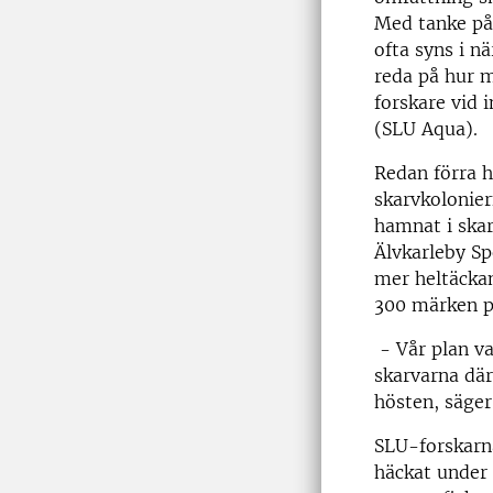
Med tanke på 
ofta syns i n
reda på hur m
forskare vid 
(SLU Aqua).
Redan förra h
skarvkolonier
hamnat i skar
Älvkarleby Spo
mer heltäckan
300 märken p
- Vår plan v
skarvarna där
hösten, säger
SLU-forskarna
häckat under 