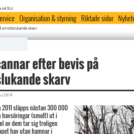
e på SLU
ervice
Organisation & styrning
Riktade sidor
Nyhet
å smoltslukande skarv
annar efter bevis på
slukande skarv
AJ 2019
n 2011 släpps nästan 300 000
 havsöringar (smolt) ut i
el av dem tar sig troligen
öppet hav utan hamnar i