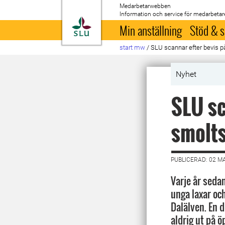
Medarbetarwebben
Information och service för medarbetar
Till startsida
Min anställning
Stöd & s
start mw
/
SLU scannar efter bevis p
Nyhet
SLU sc
smolt
PUBLICERAD: 02 M
Varje år seda
unga laxar och
Dalälven. En d
aldrig ut på 