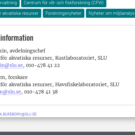
örvaltning
Centrum för vilt- och fiskforskning (CFW)
ör akvatiska resurser
Forskningsnyheter
Nyheter om miljöanalys
information
rin, avdelningschef
 för akvatiska resurser, Kustlaboratoriet, SLU
rin@slu.se
, 010-478 41 22
öm, forskare
 för akvatiska resurser, Havsfiskelaboratoriet, SLU
om@slu.se
,
010-478 41 38
IA.BUREBORN@SLU.SE