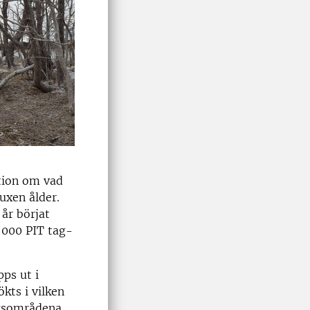
tion om vad
uxen ålder.
år börjat
5 000 PIT tag-
ps ut i
kts i vilken
ngsområdena.