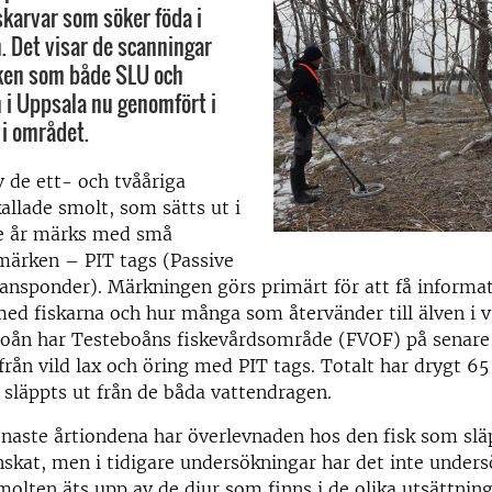
karvar som söker föda i
 Det visar de scanningar
rken som både SLU och
 i Uppsala nu genomfört i
 i området.
v de ett- och tvååriga
kallade smolt, som sätts ut i
je år märks med små
märken – PIT tags (Passive
ansponder). Märkningen görs primärt för att få informa
d fiskarna och hur många som återvänder till älven i v
boån har Testeboåns fiskevårdsområde (FVOF) på senare 
rån vild lax och öring med PIT tags. Totalt har drygt 6
 släppts ut från de båda vattendragen.
naste årtiondena har överlevnaden hos den fisk som släp
skat, men i tidigare undersökningar har det inte undersö
olten äts upp av de djur som finns i de olika utsättni