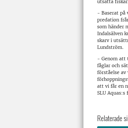
utsatta fiska
­- Baserat på 
predation frå
som händer m
Indalsälven k
skarv i utsät
Lundström.
- Genom att t
fåglar och sät
förståelse a
förhoppningsv
att vi får en 
SLU Aquas:s f
Relaterade si