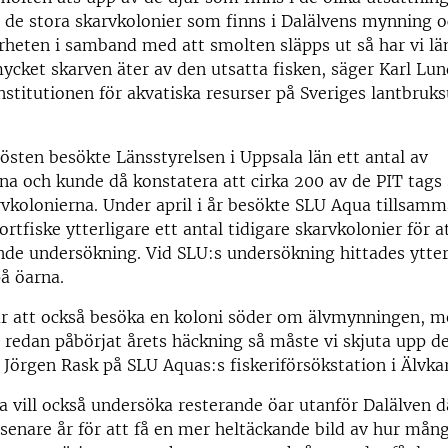
de stora skarvkolonier som finns i Dalälvens mynning o
ärheten i samband med att smolten släpps ut så har vi lä
ycket skarven äter av den utsatta fisken, säger Karl Lu
institutionen för akvatiska resurser på Sveriges lantbruks
östen besökte Länsstyrelsen i Uppsala län ett antal av
na och kunde då konstatera att cirka 200 av de PIT tag
vkolonierna. Under april i år besökte SLU Aqua tillsam
rtfiske ytterligare ett antal tidigare skarvkolonier för a
de undersökning. Vid SLU:s undersökning hittades ytter
å öarna.
ar att också besöka en koloni söder om älvmynningen, 
 redan påbörjat årets häckning så måste vi skjuta upp det
 Jörgen Rask på SLU Aquas:s fiskeriförsökstation i Älvka
 vill också undersöka resterande öar utanför Dalälven d
senare år för att få en mer heltäckande bild av hur mån