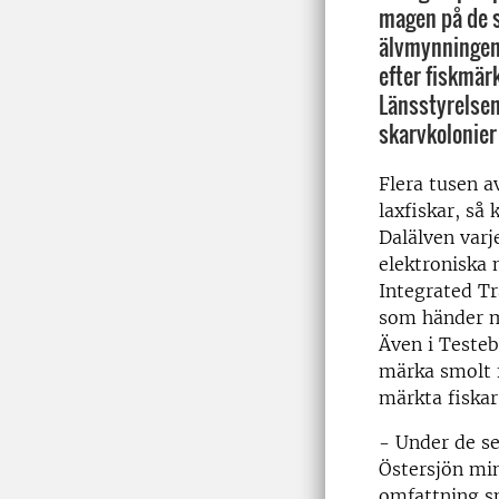
magen på de s
älvmynningen.
efter fiskmä
Länsstyrelsen
skarvkolonier
Flera tusen a
laxfiskar, så 
Dalälven var
elektroniska 
Integrated Tr
som händer me
Även i Teste
märka smolt f
märkta fiskar
- Under de se
Östersjön min
omfattning sm