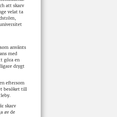
ch att skarv
nge velat ta
ndström,
universitet
s som använts
mans med
tt göra en
ligare drygt
men eftersom
 besöket till
rleby.
är skarv
ga av de