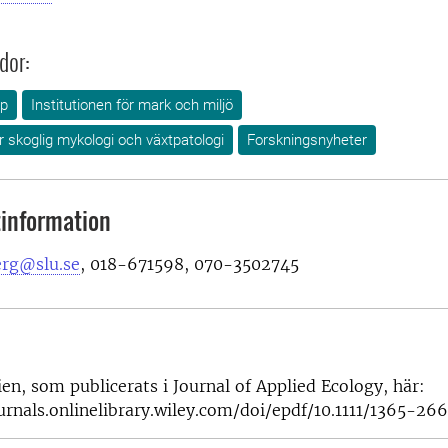
dor:
ap
Institutionen för mark och miljö
ör skoglig mykologi och växtpatologi
Forskningsnyheter
information
erg@slu.se
, 018-671598, 070-3502745
ien, som publicerats i Journal of Applied Ecology, här:
urnals.onlinelibrary.wiley.com/doi/epdf/10.1111/1365-26