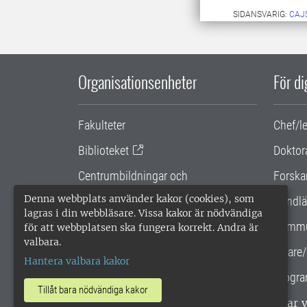
SIDANSVARIG:
CAJ
Organisationsenheter
För d
Fakulteter
Chef/l
Biblioteket
Doktor
Centrumbildningar och
Forska
samarbetsprojekt
Denna webbplats använder kakor (cookies), som
Handlä
lagras i din webbläsare. Vissa kakor är nödvändiga
Gemensamma verksamhetsstödet
Kommu
för att webbplatsen ska fungera korrekt. Andra är
valbara.
SLU Holding
Lärare/
Hantera valbara kakor
Progra
Tillåt bara nödvändiga kakor
SLU, Sveriges lantbruksuniversitet, har