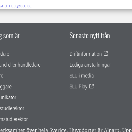
SA.LITHELL@SLU.SE
ig som är
Senaste nytt från
edare
Driftinformation
and eller handledare
Lediga anställningar
re
SLU i media
ggare
SLU Play
nikatör
studierektor
mstudierektor
 verksamhet över hela Sverige. Huvudorter är Alnarp, U