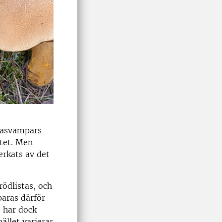
zasvampars
itet. Men
erkats av det
ödlistas, och
paras därför
t har dock
ället varierar