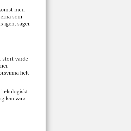
ekomst men
rterna som
as igen, säger
 stort värde
 mer
rsvinna helt
 i ekologiskt
ing kan vara