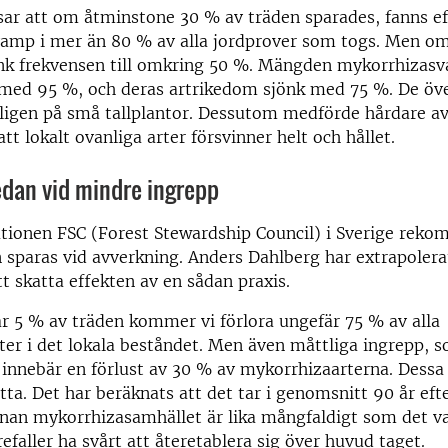
sar att om åtminstone 30 % av träden sparades, fanns eft
amp i mer än 80 % av alla jordprover som togs. Men om
önk frekvensen till omkring 50 %. Mängden mykorrhizas
med 95 %, och deras artrikedom sjönk med 75 %. De öv
ligen på små tallplantor. Dessutom medförde hårdare a
att lokalt ovanliga arter försvinner helt och hållet.
edan vid mindre ingrepp
tionen FSC (Forest Stewardship Council) i Sverige reko
 sparas vid avverkning. Anders Dahlberg har extrapolera
tt skatta effekten av en sådan praxis.
r 5 % av träden kommer vi förlora ungefär 75 % av alla
er i det lokala beståndet. Men även måttliga ingrepp,
 innebär en förlust av 30 % av mykorrhizaarterna. Dessa 
ätta. Det har beräknats att det tar i genomsnitt 90 år eft
nnan mykorrhizasamhället är lika mångfaldigt som det v
refaller ha svårt att återetablera sig över huvud taget.