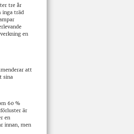
er tre år
 inga träd
vampar
erlevande
vverkning en
mmenderar att
t sina
 som 60 %
förluster är
er en
ar innan, men