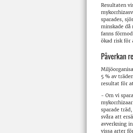
Resultaten vi
mykorrhizasv
sparades, sj
minskade då 
fanns förmod
ökad risk för 
Påverkan r
Miljöorganisa
5 % av träden
resultat för a
- Om vi spara
mykorrhizaart
sparade träd,
svåra att ers
avverkning i
vissa arter fö