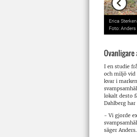
Previou
Erica Sterke
Foto: Anders
Ovanligare 
I en studie f
och miljö vid
kvar i marken
svampsamhäll
lokalt desto 
Dahlberg har 
- Vi gjorde e
svampsamhälle
säger Anders.