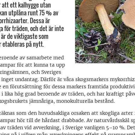
 att ett kalhygge utan
kan utplåna runt 75 % av
rhizaarter. Dessa är
 för träden, och det är inte
 är de viktigaste som
r etableras på nytt.
 beroende av samarbete med
ampar för att kunna ta upp
äringsämnen, och Sveriges
r inget undantag. Därför är våra skogsmarkers mykorrhi
 en förutsättning för dessa markers framtida produktiv
i lika hög grad beroende av träden, och har kraftigt påv
skogsbrukets jämnåriga, monokulturella bestånd.
äknas som den huvudsakliga orsaken att skogliga arter r
mpar hör till de hårdast drabbade. Av naturvårdsskäl s
 av träden vid avverkning, i Sverige vanligen 5–10 %. De
ning på i vilken mån avverkningens effekt på svampsamh