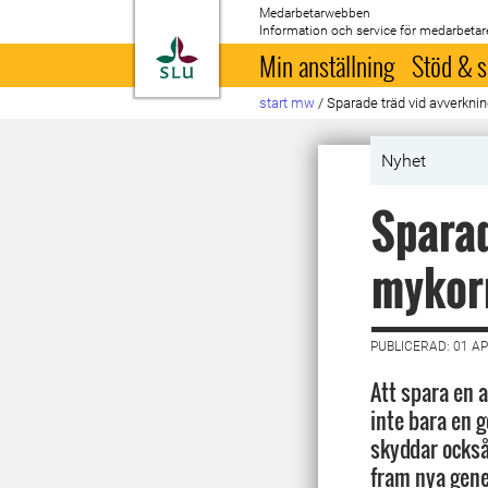
Medarbetarwebben
Information och service för medarbetar
Till startsida
Min anställning
Stöd & s
start mw
/
Sparade träd vid avverkni
Nyhet
Sparad
mykor
PUBLICERAD: 01 AP
Att spara en 
inte bara en g
skyddar ocks
fram nya gene