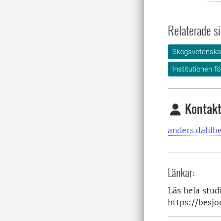
Relaterade si
Skogsvetensk
Institutionen f
Kontakt
anders.dahlb
Länkar:
Läs hela stud
https://besjo