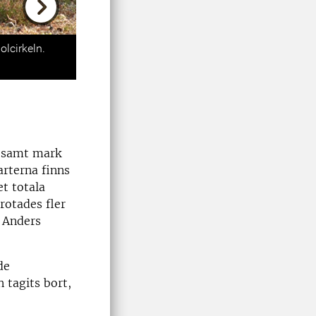
Next
lcirkeln.
i samt mark
arterna finns
t totala
rotades fler
r Anders
de
 tagits bort,