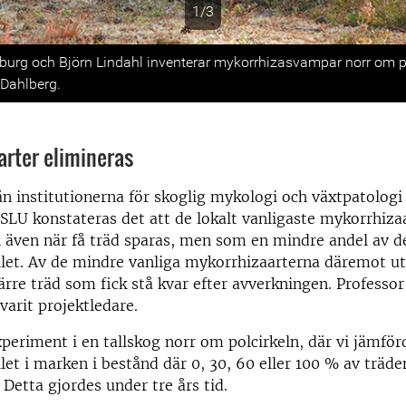
1/3
s
nburg och Björn Lindahl inventerar mykorrhizasvampar norr om po
 Dahlberg.
arter elimineras
rån institutionerna för skoglig mykologi och växtpatolog
 SLU konstateras det att de lokalt vanligaste mykorrhiza
 även när få träd sparas, men som en mindre andel av de
et. Av de mindre vanliga mykorrhizaarterna däremot ut
färre träd som fick stå kvar efter avverkningen. Professo
varit projektledare.
xperiment i en tallskog norr om polcirkeln, där vi jämför
t i marken i bestånd där 0, 30, 60 eller 100 % av träden
 Detta gjordes under tre års tid.