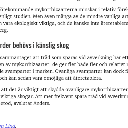
 förekommande mykorrhizaarterna minskar i relativ för
 enligt studien. Men även många av de mindre vanliga a
n vara ekologiskt viktiga, och de kanske inte återetabler
erg.
der behövs i känslig skog
 sammantaget att träd som sparas vid avverkning har ett
n av mykorrhizaarter; de ger fler både fler och relativt
 svamparter i marken. Ovanliga svamparter kan dock fö
 och kan sedan vara omöjliga att återetablera.
 att det är viktigt att skydda ovanligare mykorrhizaarter
r viktiga skogar. Att mer frekvent spara träd vid avverkn
etod, avslutar Anders.
n Lind
.