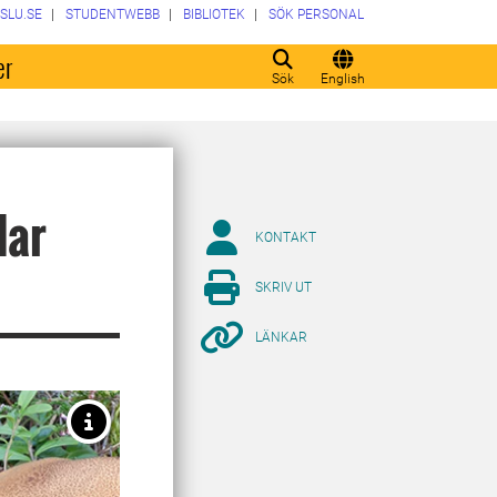
SLU.SE
STUDENTWEBB
BIBLIOTEK
SÖK PERSONAL
er
Sök
English
dar
KONTAKT
SKRIV UT
LÄNKAR