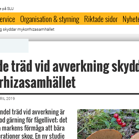
e på SLU
ervice
Organisation & styrning
Riktade sidor
Nyhet
ng skyddar mykorrhizasamhället
e träd vid avverkning skyd
rhizasamhället
RIL 2019
andel träd vid avverkning är
od gärning för fågellivet; det
å markens förmåga att bära
rationer skog. En ny studie