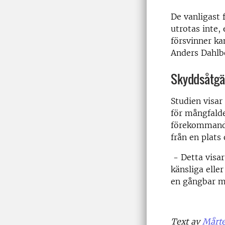
De vanligast
utrotas inte,
försvinner ka
Anders Dahlb
Skyddsåtgär
Studien visar
för mångfalde
förekommande
från en plats
- Detta visar
känsliga elle
en gångbar m
Text av
Mårte