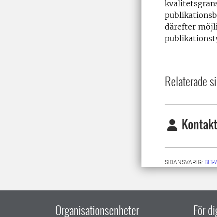
kvalitetsgran
publikationsb
därefter möjl
publikationst
Relaterade si
Kontakt
SIDANSVARIG:
BIB
Organisationsenheter
För d