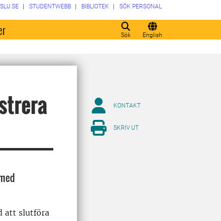
SLU.SE
STUDENTWEBB
BIBLIOTEK
SÖK PERSONAL
er
Sök
English
istrera
KONTAKT
SKRIV UT
 med
 att slutföra