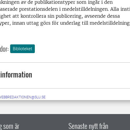
skningen av de publikationstyper som ingår i den
aserade prestationsdelen i medelstilldelningen. Alla inst
ighet att kontrollera sin publicering, avseende dessa
yper, innan uttag görs för underlag till medelstilldelnin
dor:
Biblioteket
information
-WEBBREDAKTIONEN@SLU.SE
ig som är
Senaste nytt från