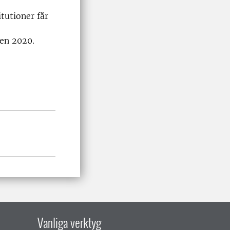
itutioner får
gen 2020.
Vanliga verktyg