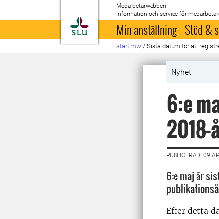
Medarbetarwebben
Information och service för medarbetar
Till startsida
Min anställning
Stöd & s
start mw
/
Sista datum för att registr
Nyhet
6:e ma
2018-å
PUBLICERAD: 09 AP
6:e maj är sis
publikationså
Efter detta d