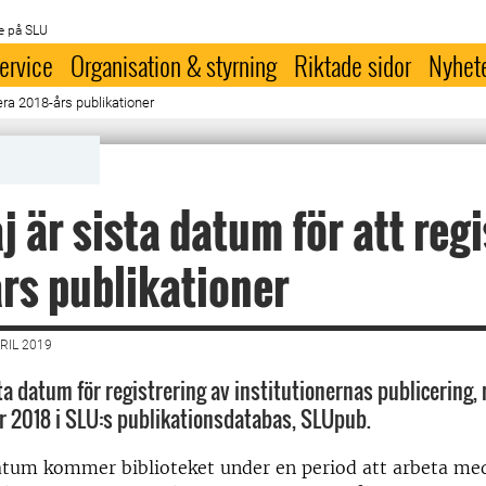
e på SLU
ervice
Organisation & styrning
Riktade sidor
Nyhet
era 2018-års publikationer
j är sista datum för att reg
rs publikationer
RIL 2019
ta datum för registrering av institutionernas publicering,
r 2018 i SLU:s publikationsdatabas, SLUpub.
atum kommer biblioteket under en period att arbeta med