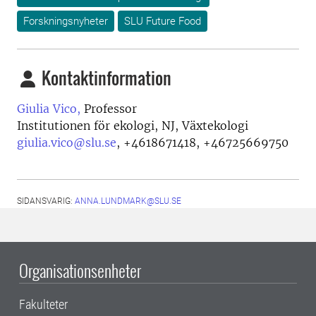
Forskningsnyheter
SLU Future Food
Kontaktinformation
Giulia Vico,
Professor
Institutionen för ekologi, NJ, Växtekologi
giulia.vico@slu.se
,
+4618671418, +46725669750
SIDANSVARIG:
ANNA.LUNDMARK@SLU.SE
Organisationsenheter
Fakulteter