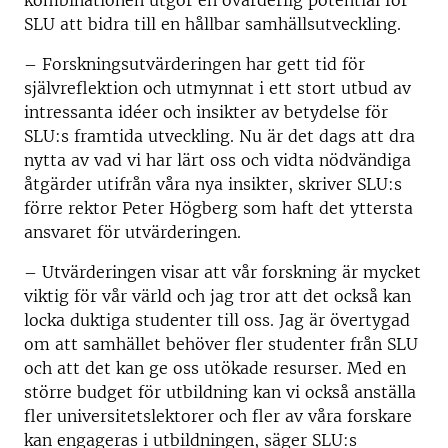
kombinationen utgör en ovärderlig potential för
SLU att bidra till en hållbar samhällsutveckling.
– Forskningsutvärderingen har gett tid för
självreflektion och utmynnat i ett stort utbud av
intressanta idéer och insikter av betydelse för
SLU:s framtida utveckling. Nu är det dags att dra
nytta av vad vi har lärt oss och vidta nödvändiga
åtgärder utifrån våra nya insikter, skriver SLU:s
förre rektor Peter Högberg som haft det yttersta
ansvaret för utvärderingen.
– Utvärderingen visar att vår forskning är mycket
viktig för vår värld och jag tror att det också kan
locka duktiga studenter till oss. Jag är övertygad
om att samhället behöver fler studenter från SLU
och att det kan ge oss utökade resurser. Med en
större budget för utbildning kan vi också anställa
fler universitetslektorer och fler av våra forskare
kan engageras i utbildningen, säger SLU:s