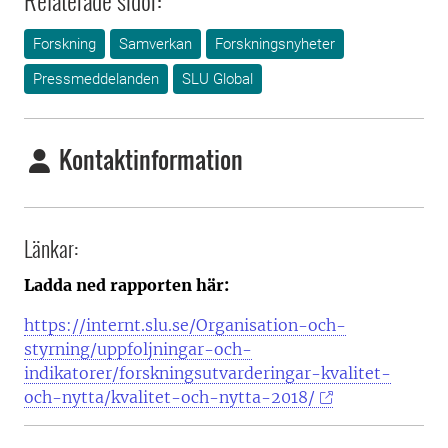
Relaterade sidor:
Forskning
Samverkan
Forskningsnyheter
Pressmeddelanden
SLU Global
Kontaktinformation
Länkar:
Ladda ned rapporten här:
https://internt.slu.se/Organisation-och-
styrning/uppfoljningar-och-
indikatorer/forskningsutvarderingar-kvalitet-
och-nytta/kvalitet-och-nytta-2018/