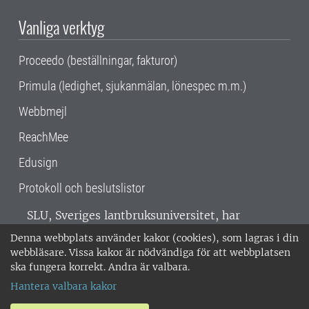
Vanliga verktyg
Proceedo (beställningar, fakturor)
Primula (ledighet, sjukanmälan, lönespec m.m.)
Webbmejl
ReachMee
Edusign
Protokoll och beslutslistor
SLU, Sveriges lantbruksuniversitet, har
verksamhet över hela Sverige. Huvudorter är
Denna webbplats använder kakor (cookies), som lagras i din
Alnarp, Uppsala och Umeå.
SLU är
webbläsare. Vissa kakor är nödvändiga för att webbplatsen
miljöcertifierat enligt ISO 14001. •
Telefon:
ska fungera korrekt. Andra är valbara.
018-67 10 00 • Org nr: 202100-2817 •
Om
Hantera valbara kakor
medarbetarwebben
•
SLU:s fakturaadress
•