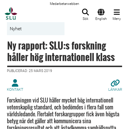
Medarbetarwebben
Till startsida
Sök
English
Meny
Nyhet
Ny rapport: SLU:s forskning
håller hög internationell klass
PUBLICERAD: 25 MARS 2019
KONTAKT
LÄNKAR
Forskningen vid SLU håller mycket hög internationell
vetenskaplig standard, och bedömdes i flera fall som
världsledande. Flertalet forskargrupper fick även högsta
betyg när det gäller att kommunicera sina
forskningsresultat och att åstadkomma samhällsnytta.