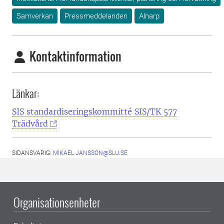
Samverkan
Pressmeddelanden
Alnarp
Kontaktinformation
Länkar:
SIS standardiseringskommitté SIS/TK 577
Trädvård
SIDANSVARIG:
MIKAEL.JANSSON@SLU.SE
Organisationsenheter