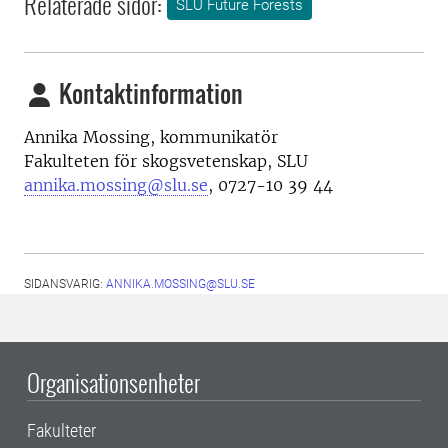
Relaterade sidor:
SLU Future Forests
Kontaktinformation
Annika Mossing, kommunikatör
Fakulteten för skogsvetenskap, SLU
annika.mossing@slu.se
, 0727-10 39 44
SIDANSVARIG:
ANNIKA.MOSSING@SLU.SE
Organisationsenheter
Fakulteter