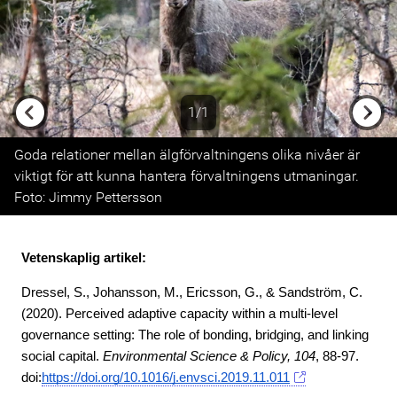
1/1
Previous
Next
Goda relationer mellan älgförvaltningens olika nivåer är
viktigt för att kunna hantera förvaltningens utmaningar.
Foto: Jimmy Pettersson
Vetenskaplig artikel:
Dressel, S., Johansson, M., Ericsson, G., & Sandström, C. 
(2020). Perceived adaptive capacity within a multi-level 
governance setting: The role of bonding, bridging, and linking 
social capital. 
Environmental Science & Policy, 104
, 88-97. 
doi:
https://doi.org/10.1016/j.envsci.2019.11.011