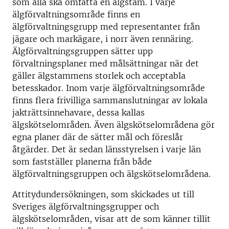
som alla ska omfatta en älgstam. I varje
älgförvaltningsområde finns en
älgförvaltningsgrupp med representanter från
jägare och markägare, i norr även rennäring.
Älgförvaltningsgruppen sätter upp
förvaltningsplaner med målsättningar när det
gäller älgstammens storlek och acceptabla
betesskador. Inom varje älgförvaltningsområde
finns flera frivilliga sammanslutningar av lokala
jakträttsinnehavare, dessa kallas
älgskötselområden. Även älgskötselområdena gör
egna planer där de sätter mål och föreslår
åtgärder. Det är sedan länsstyrelsen i varje län
som fastställer planerna från både
älgförvaltningsgruppen och älgskötselområdena.
Attitydundersökningen, som skickades ut till
Sveriges älgförvaltningsgrupper och
älgskötselområden, visar att de som känner tillit