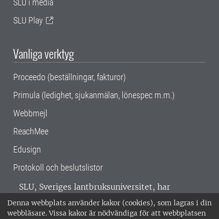
SLU i media
SLU Play
Vanliga verktyg
Proceedo (beställningar, fakturor)
Primula (ledighet, sjukanmälan, lönespec m.m.)
Webbmejl
ReachMee
Edusign
Protokoll och beslutslistor
SLU, Sveriges lantbruksuniversitet, har
verksamhet över hela Sverige. Huvudorter är
Denna webbplats använder kakor (cookies), som lagras i din
Alnarp, Uppsala och Umeå.
SLU är
webbläsare. Vissa kakor är nödvändiga för att webbplatsen