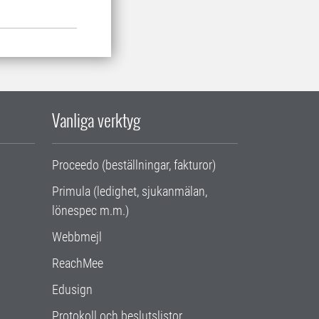
Vanliga verktyg
Proceedo (beställningar, fakturor)
Primula (ledighet, sjukanmälan,
lönespec m.m.)
Webbmejl
ReachMee
Edusign
Protokoll och beslutslistor