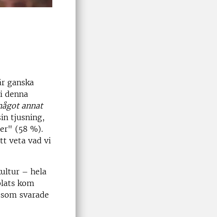
 är ganska
 i denna
något annat
sin tjusning,
ter" (58 %).
tt veta vad vi
kultur – hela
plats kom
e som svarade