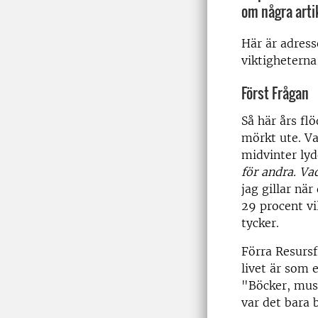
om några artik
Här är adres
viktigheterna
Först Frågan
Så här års flö
mörkt ute. Va
midvinter lyd
för andra. Va
jag gillar när
29 procent vil
tycker.
Förra Resurs
livet är som 
"
Böcker, muse
var det bara 