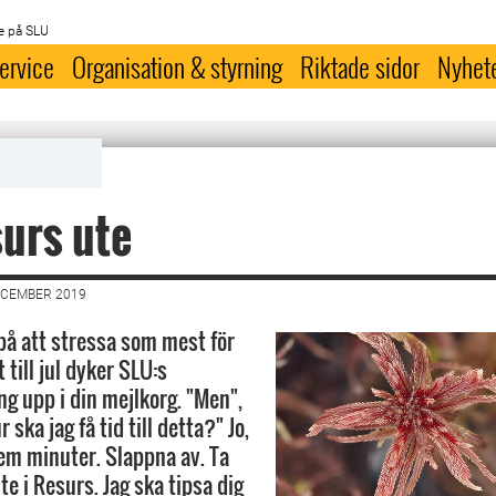
e på SLU
ervice
Organisation & styrning
Riktade sidor
Nyhet
urs ute
ECEMBER 2019
 på att stressa som mest för
rt till jul dyker SLU:s
ng upp i din mejlkorg. "Men",
 ska jag få tid till detta?" Jo,
fem minuter. Slappna av. Ta
ite i Resurs. Jag ska tipsa dig