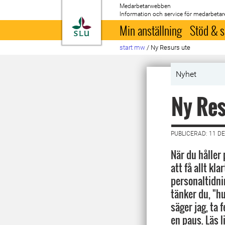
Medarbetarwebben
Information och service för medarbetar
Till startsida
Min anställning
Stöd & s
start mw
/
Ny Resurs ute
Nyhet
Ny Res
PUBLICERAD: 11 D
När du håller
att få allt kla
personaltidni
tänker du, "hur
säger jag, ta 
en paus. Läs l