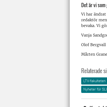
Det är vi som
Vi har ändrat
redaktör men 
bevaka. Vi gör
Vanja Sandgr
Olof Bergvall
Mårten Grane
Relaterade si
LTV-fakulteten
Nyheter för SL