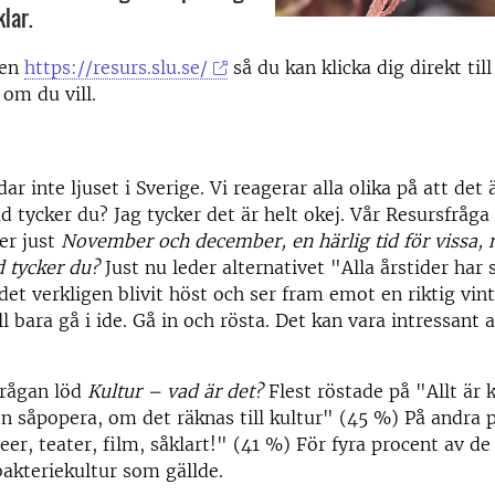
lar.
sen
https://resurs.slu.se/
så du kan klicka dig direkt till
 om du vill.
dar inte ljuset i Sverige. Vi reagerar alla olika på att det
d tycker du? Jag tycker det är helt okej. Vår Resursfråga
er just
November och december, en härlig tid för vissa, 
d tycker du?
Just nu leder alternativet "Alla årstider har 
 det verkligen blivit höst och ser fram emot en riktig vin
l bara gå i ide. Gå in och rösta. Det kan vara intressant a
frågan löd
Kultur – vad är det?
Flest röstade på "Allt är 
en såpopera, om det räknas till kultur" (45 %) På andra 
er, teater, film, såklart!" (41 %) För fyra procent av d
bakteriekultur som gällde.