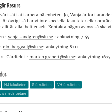
 gör Resurs
 vårt sätt att arbeta på enheten. Jo, Vanja är fortfarande
för övrigt så har vi inte speciella fakulteter eller områ
 allt åt alla, helt enkelt. Kontakta någon av oss så ska vi
en •
vanja.sandgren@slu.se
• anknytning 7155
 •
olof.bergvall@slu.se
• anknytning 8211
rt-Gärdfeldt •
marten.granert@slu.se
• anknytning 1677
dor:
NJ-fakulteten
S-fakulteten
VH-fakulteten
U:s medarbetare