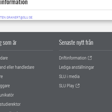
information
TEN.GRANERT@SLU.SE
ig som är
Senaste nytt från
edare
Driftinformation
and eller handledare
Lediga anställningar
re
SLU i media
ggare
SLU Play
nikatör
studierektor