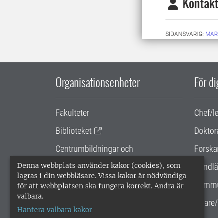
Kontakt
SIDANSVARIG:
MAR
Organisationsenheter
För d
Fakulteter
Chef/l
Biblioteket
Doktor
Centrumbildningar och
Forska
samarbetsprojekt
Denna webbplats använder kakor (cookies), som
Handlä
lagras i din webbläsare. Vissa kakor är nödvändiga
Gemensamma verksamhetsstödet
Kommu
för att webbplatsen ska fungera korrekt. Andra är
valbara.
SLU Holding
Lärare/
Hantera valbara kakor