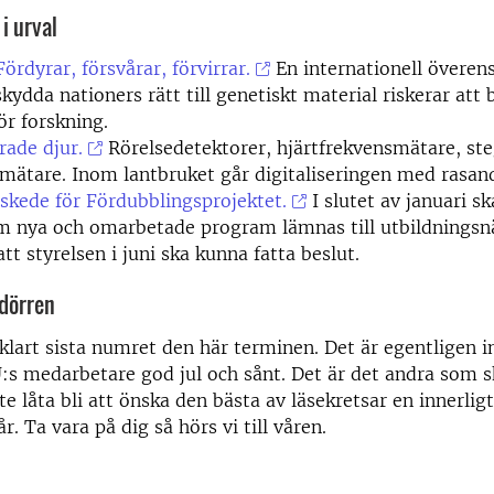
 i urval
ördyrar, försvårar, förvirrar.
En internationell övere
ydda nationers rätt till genetiskt material riskerar att bl
r forskning.
rade djur.
Rörelsedetektorer, hjärtfrekvensmätare, ste
smätare. Inom lantbruket går digitaliseringen med rasand
 skede för Fördubblingsprojektet.
I slutet av januari sk
om nya och omarbetade program lämnas till utbildnings
tt styrelsen i juni ska kunna fatta beslut.
 dörren
 klart sista numret den här terminen. Det är egentligen i
:s medarbetare god jul och sånt. Det är det andra som 
te låta bli att önska den bästa av läsekretsar en innerlig
år. Ta vara på dig så hörs vi till våren.