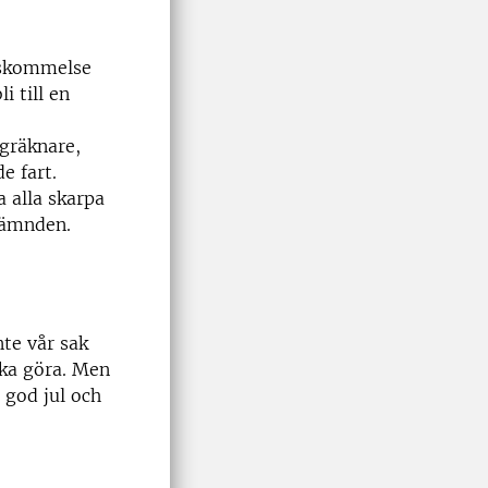
nskommelse
i till en
gräknare,
e fart.
a alla skarpa
nämnden.
nte vår sak
ska göra. Men
t god jul och