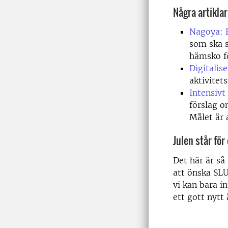
Några artiklar
Nagoya: F
som ska sk
hämsko fö
Digitalise
aktivitet
Intensivt
förslag 
Målet är a
Julen står för
Det här är så
att önska SLU
vi kan bara in
ett gott nytt 