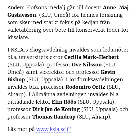
Anders Elofsons medalj går till docent
Anne-Maj
Gustavsson
, (SLU, Umeå) för hennes forskning
som sker med starkt fokus på kedjan från
valletablering över bete till konserverat foder för
idisslare.
I KSLA:s Skogsavdelning invaldes som ledamöter
bl.a. universitetslektor
Cecilia Mark-Herbert
(SLU, Uppsala), professor
Ove Nilsson
(SLU,
Umeå) samt vicerektor och professor
Kevin
Bishop
(SLU, Uppsala). I Jordbruksavdelningen
invaldes bl.a. professor
Rodomiro Ortiz
(SLU,
Alnarp). I Allmänna avdelningen invaldes bl.a.
biträdande lektor
Elin Röös
(SLU, Uppsala),
professor
Dirk Jan de Koning
(SLU, Uppsala) och
professor
Thomas Randrup
(SLU, Alnarp).
Läs mer på
www.ksla.se