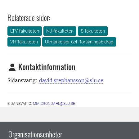
Relaterade sidor:
LTV-fakulteten
NJ-fakulteten
S-fakulteten
VH-fakulteten
Utmärkelser och forskningsbidrag
Kontaktinformation
Sidansvarig:
david.stephansson@slu.se
SIDANSVARIG:
MIA.GRONDAHL@SLU.SE
Organisationsenheter