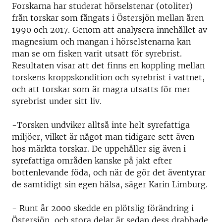
Forskarna har studerat hörselstenar (otoliter)
från torskar som fångats i Östersjön mellan åren
1990 och 2017. Genom att analysera innehållet av
magnesium och mangan i hörselstenarna kan
man se om fisken varit utsatt för syrebrist.
Resultaten visar att det finns en koppling mellan
torskens kroppskondition och syrebrist i vattnet,
och att torskar som är magra utsatts för mer
syrebrist under sitt liv.
-Torsken undviker alltså inte helt syrefattiga
miljöer, vilket är något man tidigare sett även
hos märkta torskar. De uppehåller sig även i
syrefattiga områden kanske på jakt efter
bottenlevande föda, och när de gör det äventyrar
de samtidigt sin egen hälsa, säger Karin Limburg.
- Runt år 2000 skedde en plötslig förändring i
Östersjön, och stora delar är sedan dess drabbade