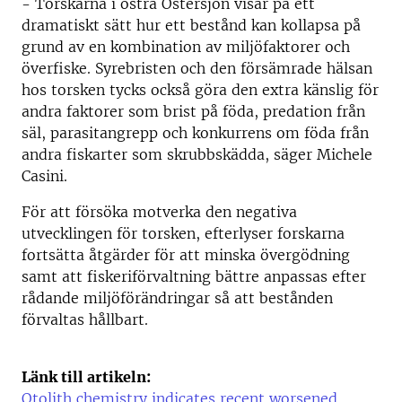
- Torskarna i östra Östersjön visar på ett
dramatiskt sätt hur ett bestånd kan kollapsa på
grund av en kombination av miljöfaktorer och
överfiske. Syrebristen och den försämrade hälsan
hos torsken tycks också göra den extra känslig för
andra faktorer som brist på föda, predation från
säl, parasitangrepp och konkurrens om föda från
andra fiskarter som skrubbskädda, säger Michele
Casini.
För att försöka motverka den negativa
utvecklingen för torsken, efterlyser forskarna
fortsätta åtgärder för att minska övergödning
samt att fiskeriförvaltning bättre anpassas efter
rådande miljöförändringar så att bestånden
förvaltas hållbart.
Länk till artikeln:
Otolith chemistry indicates recent worsened