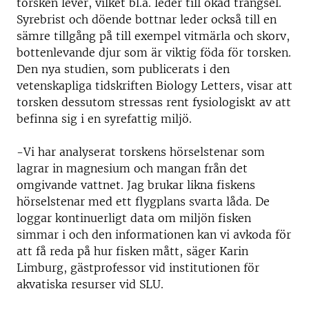
torsken lever, vilket bl.a. leder till ökad trängsel.
Syrebrist och döende bottnar leder också till en
sämre tillgång på till exempel vitmärla och skorv,
bottenlevande djur som är viktig föda för torsken.
Den nya studien, som publicerats i den
vetenskapliga tidskriften Biology Letters, visar att
torsken dessutom stressas rent fysiologiskt av att
befinna sig i en syrefattig miljö.
-Vi har analyserat torskens hörselstenar som
lagrar in magnesium och mangan från det
omgivande vattnet. Jag brukar likna fiskens
hörselstenar med ett flygplans svarta låda. De
loggar kontinuerligt data om miljön fisken
simmar i och den informationen kan vi avkoda för
att få reda på hur fisken mått, säger Karin
Limburg, gästprofessor vid institutionen för
akvatiska resurser vid SLU.