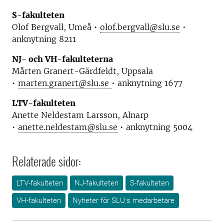
S-fakulteten
Olof Bergvall, Umeå •
olof.bergvall@slu.se
•
anknytning 8211
NJ- och VH-fakulteterna
Mårten Granert-Gärdfeldt, Uppsala
•
marten.granert@slu.se
• anknytning 1677
LTV-fakulteten
Anette Neldestam Larsson, Alnarp
•
anette.neldestam@slu.se
• anknytning 5004
Relaterade sidor:
LTV-fakulteten
NJ-fakulteten
S-fakulteten
VH-fakulteten
Nyheter för SLU:s medarbetare