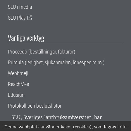
SLU i media
SLU Play
Vanliga verktyg
Proceedo (beställningar, fakturor)
Primula (ledighet, sjukanmälan, lönespec m.m.)
Webbmejl
ReachMee
Edusign
Protokoll och beslutslistor
SLU, Sveriges lantbruksuniversitet, har
verksamhet över hela Sverige. Huvudorter är
Denna webbplats använder kakor (cookies), som lagras i din