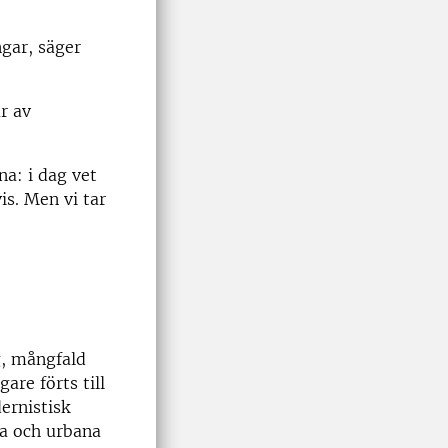
ngar, säger
r av
na: i dag vet
is. Men vi tar
g, mångfald
are förts till
ernistisk
ka och urbana