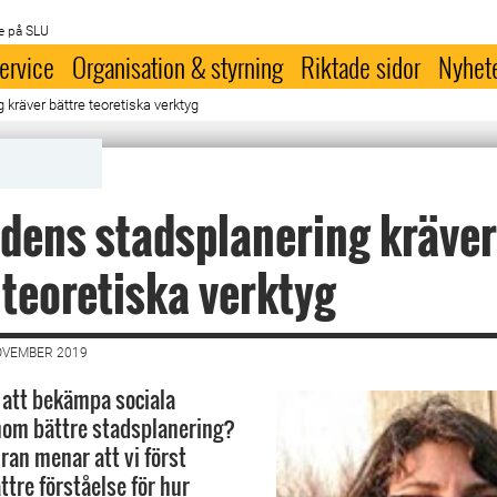
e på SLU
ervice
Organisation & styrning
Riktade sidor
Nyhet
kräver bättre teoretiska verktyg
dens stadsplanering kräver
 teoretiska verktyg
OVEMBER 2019
t att bekämpa sociala
nom bättre stadsplanering?
ran menar att vi först
ttre förståelse för hur