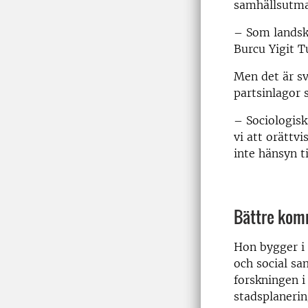
samhällsutma
– Som landska
Burcu Yigit T
Men det är sv
partsinlagor
– Sociologisk
vi att orättv
inte hänsyn t
Bättre kom
Hon bygger i 
och social sa
forskningen i
stadsplanerin