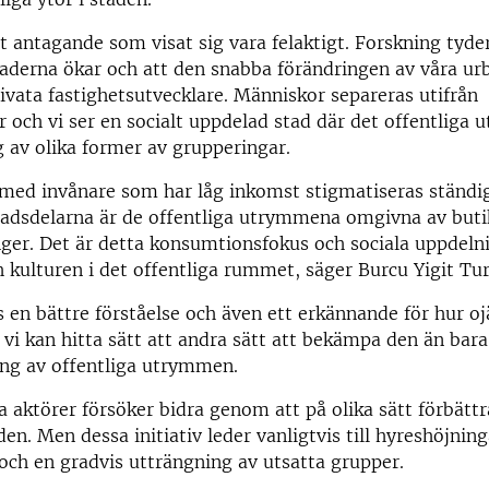
t antagande som visat sig vara felaktigt. Forskning tyder
naderna ökar och att den snabba förändringen av våra u
rivata fastighetsutvecklare. Människor separeras utifrån
 och vi ser en socialt uppdelad stad där det offentliga
ag av olika former av grupperingar.
med invånare som har låg inkomst stigmatiseras ständig
tadsdelarna är de offentliga utrymmena omgivna av buti
ger. Det är detta konsumtionsfokus och sociala uppdeln
h kulturen i det offentliga rummet, säger Burcu Yigit T
 en bättre förståelse och även ett erkännande för hur o
 vi kan hitta sätt att andra sätt att bekämpa den än ba
ing av offentliga utrymmen.
 aktörer försöker bidra genom att på olika sätt förbättr
en. Men dessa initiativ leder vanligtvis till hyreshöjning
 och en gradvis utträngning av utsatta grupper.