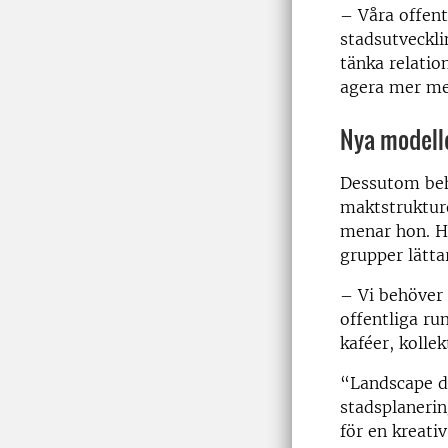
– Våra offent
stadsutveckli
tänka relatio
agera mer med
Nya modell
Dessutom behö
maktstrukture
menar hon. Hä
grupper lätt
– Vi behöver 
offentliga r
kaféer, kolle
“Landscape d
stadsplanerin
för en kreativ