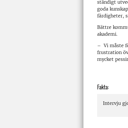
ständigt utve
goda kunskap
färdigheter, 
Bättre kommun
akademi.
– Vi måste fö
frustration ö
mycket pessim
Fakta:
Intervju g