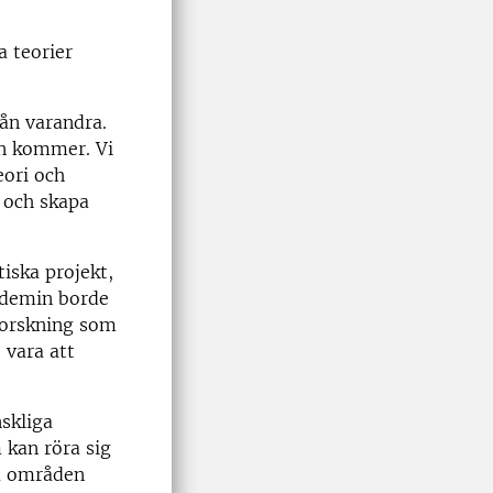
a teorier
rån varandra.
en kommer. Vi
eori och
 och skapa
tiska projekt,
kademin borde
forskning som
 vara att
skliga
 kan röra sig
ka områden