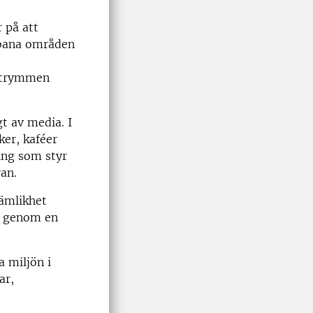
 på att
rbana områden
 utrymmen
t av media. I
ker, kaféer
ing som styr
uran.
jämlikhet
ra genom en
a miljön i
ar,